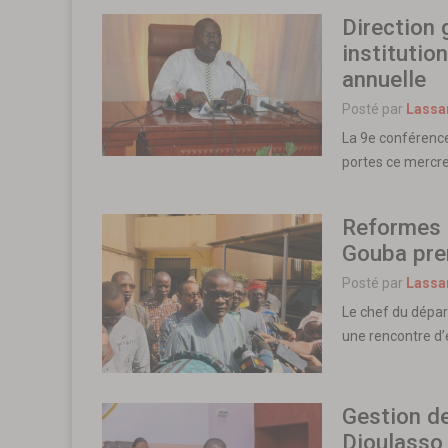
Direction 
institutio
annuelle
Posté par
Lassa
La 9e conférence
portes ce mercr
Reformes m
Gouba pre
Posté par
Lassa
Le chef du dépa
une rencontre d
Gestion de
Dioulasso 