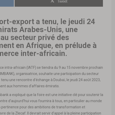
Tweet
rt-export a tenu, le jeudi 24
irats Arabes-Unis, une
 au secteur privé des
ment en Afrique, en prélude à
erce inter-africain.
ce intra-africain (IATF) se tiendra du 9 au 15 novembre prochain
IMBANK), organisatrice, souhaite une participation du secteur
a tenu une rencontre d’échange à Doubaï, le jeudi 24 août 2023,
ement aux hommes d’affaires émiratis.
 a expliqué que la foire est une initiative clé pour soutenir la
ntre d’aujourd’hui vous fournira à tous, en particulier au monde
 sa pertinence pour des ambitions de transformation et
re de la Zlecaf. Il devrait servir d’appel à la pleine participation