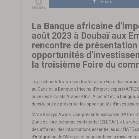
Share
SHARES
La Banque africaine d’impo
août 2023 à Doubaï aux Em
rencontre de présentation
opportunités d’investisse
la troisième Foire du comm
Le prochain Intra-african trade fair ou Foire du commer
au Caire et la Banque africaine d’import-export (AFREX
privé des Emirats Arabes-Unis. A cet effet, la banque, 
dans le but de présenter les opportunités d’investiss
Mme Kanayo Awani, vice-présente exécutive d’Afreximbank
Zone de libre-échange continental (ZLECAF). « La renco
des affaires, des informations essentielles sur l’IATF,
d’intégration de l’Afrique et pour soutenir la mise en œuv