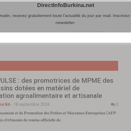
DirectInfoBurkina.net
atin, recevez gratuitement toute l'actualité du jour par mail. Inscrivez-
newsletter.
Article Suivant
PULSE : des promotrices de MPME des
sins dotées en matériel de
tion agroalimentaire et artisanale
né BA
-
18 septembre 2024
0
𝐜𝐞𝐦𝐞𝐧𝐭 𝐞𝐭 𝐝𝐞 𝐏𝐫𝐨𝐦𝐨𝐭𝐢𝐨𝐧 𝐝𝐞𝐬 𝐏𝐞𝐭𝐢𝐭𝐞𝐬 𝐞𝐭 𝐌𝐨𝐲𝐞𝐧𝐧𝐞𝐬 𝐄𝐧𝐭𝐫𝐞𝐩𝐫𝐢𝐬𝐞𝐬 (𝐀𝐅𝐏-
 𝐜é𝐫é𝐦𝐨𝐧𝐢𝐞 𝐝𝐞 𝐫𝐞𝐦𝐢𝐬𝐞 𝐨𝐟𝐟𝐢𝐜𝐢𝐞𝐥𝐥𝐞 𝐝𝐞…