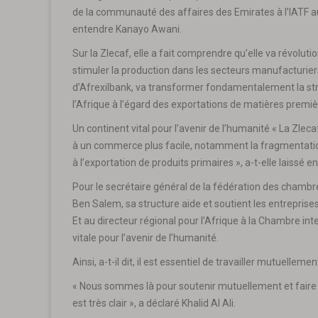
de la communauté des affaires des Emirates à l’IATF au C
entendre Kanayo Awani.
Sur la Zlecaf, elle a fait comprendre qu’elle va révolu
stimuler la production dans les secteurs manufacturiers 
d’Afrexilbank, va transformer fondamentalement la str
l’Afrique à l’égard des exportations de matières premiè
Un continent vital pour l’avenir de l’humanité « La Zleca
à un commerce plus facile, notamment la fragmentati
à l’exportation de produits primaires », a-t-elle laissé e
Pour le secrétaire général de la fédération des cham
Ben Salem, sa structure aide et soutient les entreprise
Et au directeur régional pour l’Afrique à la Chambre inte
vitale pour l’avenir de l’humanité.
Ainsi, a-t-il dit, il est essentiel de travailler mutuelleme
« Nous sommes là pour soutenir mutuellement et faire
est très clair », a déclaré Khalid Al Ali.