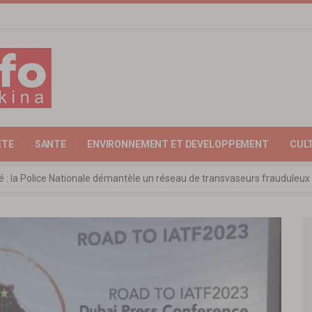
ETE
SANTE
ENVIRONNEMENT ET DEVELOPPEMENT
CUL
ité : la Police Nationale démantèle un réseau de transvaseurs fraudul
 l’Expertise Nationale : Communiqué relatif à l’édition 2025 du catalo
 : l’ambassadeur d’Allemagne échange avec le président de l’institut Far
rkina Faso : la nouvelle loi adoptée à l’unanimité
ra: les ministres chargés du Commerce de l’AES ravivent leurs convict