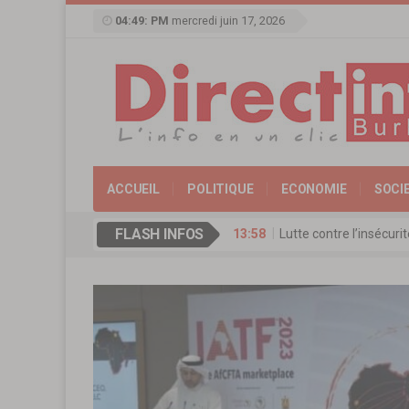
04:49: PM
mercredi juin 17, 2026
ACCUEIL
POLITIQUE
ECONOMIE
SOCI
FLASH INFOS
13:58
Lutte contre l’insécur
17:11
Agence de Promotion de
13:16
Coopération culturelle
13:09
Réserve militaire au Bu
13:07
Mémorial Thomas-Sanka