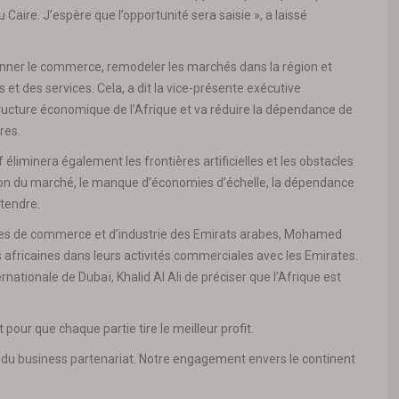
aire. J’espère que l’opportunité sera saisie », a laissé
tionner le commerce, remodeler les marchés dans la région et
et des services. Cela, a dit la vice-présente exécutive
ucture économique de l’Afrique et va réduire la dépendance de
res.
f éliminera également les frontières artificielles et les obstacles
on du marché, le manque d’économies d’échelle, la dépendance
ntendre.
bres de commerce et d’industrie des Emirats arabes, Mohamed
s africaines dans leurs activités commerciales avec les Emirates.
rnationale de Dubaï, Khalid Al Ali de préciser que l’Afrique est
nt pour que chaque partie tire le meilleur profit.
 du business partenariat. Notre engagement envers le continent