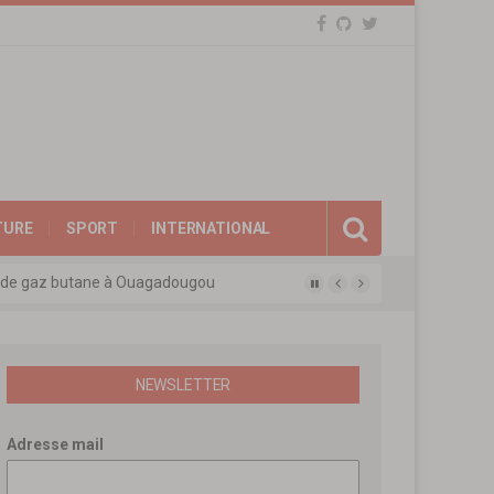
TURE
SPORT
INTERNATIONAL
eux de gaz butane à Ouagadougou
gue des experts agréés de l’APEN
afina
ions révolutionnaires
NEWSLETTER
Adresse mail