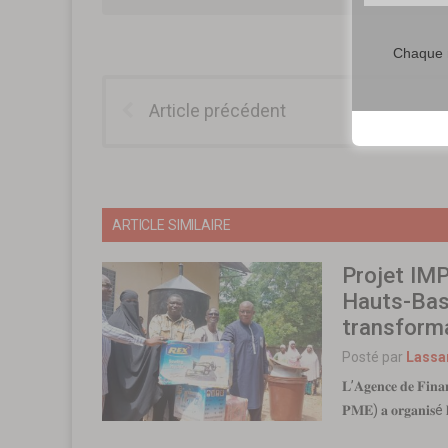
Chaque m
Article précédent
ARTICLE SIMILAIRE
Projet IM
Hauts-Bas
transforma
Posté par
Lassa
𝐋’𝐀𝐠𝐞𝐧𝐜𝐞 𝐝𝐞 𝐅𝐢𝐧𝐚
𝐏𝐌𝐄) 𝐚 𝐨𝐫𝐠𝐚𝐧𝐢𝐬é 𝐥