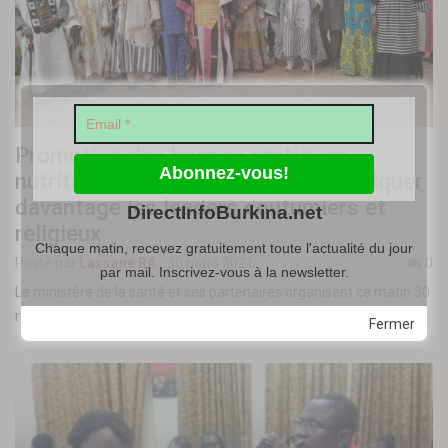
Promotion des bonnes pratiques
nutritionnelles : un forum pour impliquer
davantage les leaders coutumiers et
DirectInfoBurkina.net
religieux
Chaque matin, recevez gratuitement toute l'actualité du jour
Posté par
Lassané BA
-
30 mars 2021
0
par mail. Inscrivez-vous à la newsletter.
Le ministère de la santé et ses partenaires organisent ce matin 30
mars 2021, le forum national des personnes ressources,…
Fermer