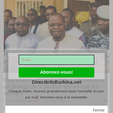
Opération « casiers vides » : le ministre
DirectInfoBurkina.net
en charge de la justice encourage les
Chaque matin, recevez gratuitement toute l'actualité du jour
acteurs
par mail. Inscrivez-vous à la newsletter.
Posté par
Lassané BA
-
21 janvier 2025
0
24h après le début de l’opération « Casiers vides », le ministre en
Fermer