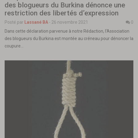
des blogueurs du Burkina dénonce une
restriction des libertés d’expression
Posté par
Lassané BA
-
26 novembre 2021
0
Dans cette déclaration parvenue à notre Rédaction, l’Association
des blogueurs du Burkina est montée au créneau pour dénoncer la
coupure…