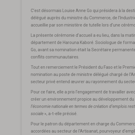
C’est désormais Louise Anne Go qui présidera à la dest
délégué auprès du ministre du Commerce, de l’Industrie 
accueillie par son ministère de tutelle lors d’une cérém
La présente cérémonie d’accueil a eu lieu, dans la mati
département de Harouna Kaboré. Sociologue de formatio
Go, avant sa nomination était la Secrétaire permanente
conflits communautaires.
Tout en remerciement le Président du Faso et le Premier
nomination au poste de ministre délégué chargé de l’Ar
secteur privé entend œuvrer au rayonnement du secteur
Pour ce faire, elle a pris l’engagement de travailler av
créer un environnement propice au développement du se
l’économie nationale en termes de création d’emplois reste 
sociale
», a-t-elle précisé.
Pour le patron du département en charge du Commerce,
accordées au secteur de l’Artisanat, pourvoyeur d’emplo