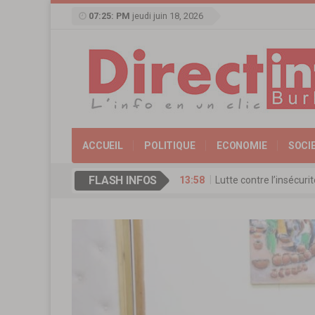
07:25: PM
jeudi juin 18, 2026
ACCUEIL
POLITIQUE
ECONOMIE
SOCI
FLASH INFOS
13:58
Lutte contre l’insécur
17:11
Agence de Promotion de
13:16
Coopération culturelle
13:09
Réserve militaire au Bu
13:07
Mémorial Thomas-Sanka