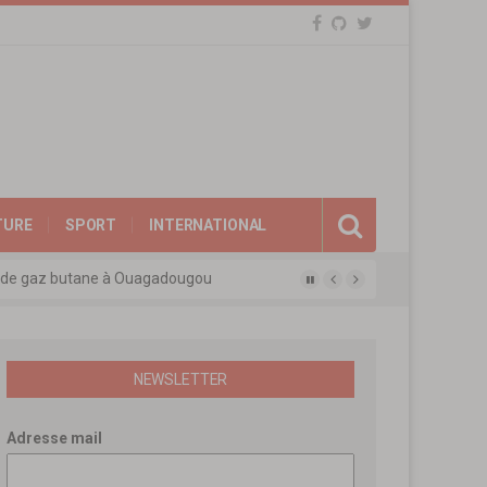
TURE
SPORT
INTERNATIONAL
eux de gaz butane à Ouagadougou
gue des experts agréés de l’APEN
afina
ions révolutionnaires
NEWSLETTER
Adresse mail