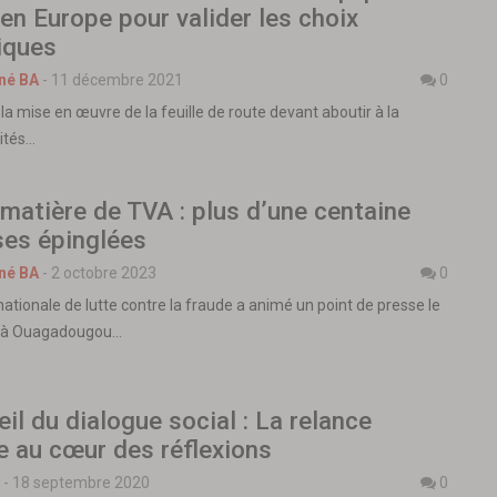
en Europe pour valider les choix
iques
né BA
-
11 décembre 2021
0
la mise en œuvre de la feuille de route devant aboutir à la
vités…
matière de TVA : plus d’une centaine
ses épinglées
né BA
-
2 octobre 2023
0
ationale de lutte contre la fraude a animé un point de presse le
3 à Ouagadougou…
il du dialogue social : La relance
le au cœur des réflexions
-
18 septembre 2020
0