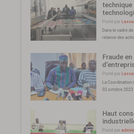
technique 
technolog
Posté par
Lassa
Dans le cadre de 
relance des acti
Fraude en 
d’entrepri
Posté par
Lassa
La Coordination n
02 octobre 202
Haut conse
industriel
Posté par
admin