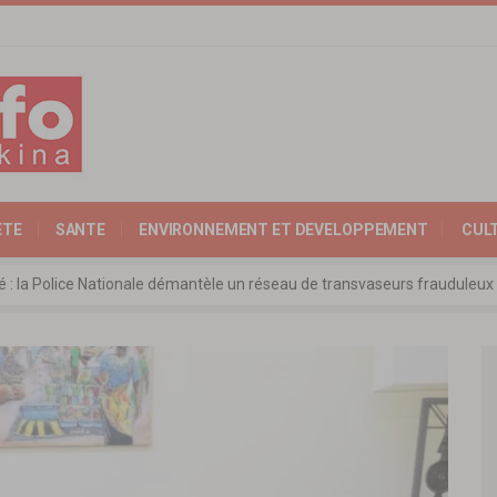
ETE
SANTE
ENVIRONNEMENT ET DEVELOPPEMENT
CUL
ité : la Police Nationale démantèle un réseau de transvaseurs fraudul
 l’Expertise Nationale : Communiqué relatif à l’édition 2025 du catalo
 : l’ambassadeur d’Allemagne échange avec le président de l’institut Far
rkina Faso : la nouvelle loi adoptée à l’unanimité
ra: les ministres chargés du Commerce de l’AES ravivent leurs convict