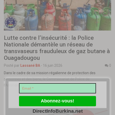
Lutte contre l’insécurité : la Police
Nationale démantèle un réseau de
transvaseurs frauduleux de gaz butane à
Ouagadougou
Posté par
Lassané BA
-
16 juin 2026
0
Dans le cadre de sa mission régalienne de protection des
personnes et des biens, le Commissariat de Police de
l’Arrondissement…
DirectInfoBurkina.net