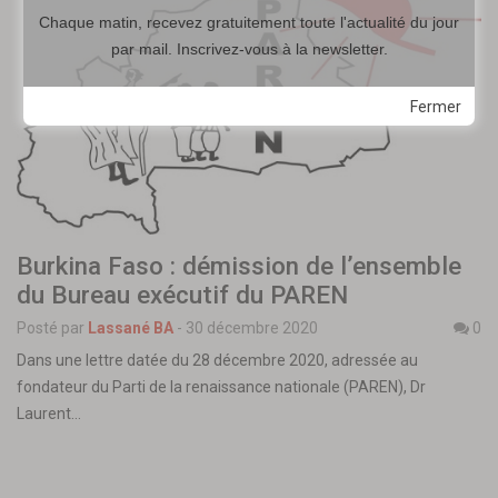
Chaque matin, recevez gratuitement toute l'actualité du jour
par mail. Inscrivez-vous à la newsletter.
Fermer
Burkina Faso : démission de l’ensemble
du Bureau exécutif du PAREN
Posté par
Lassané BA
-
30 décembre 2020
0
Dans une lettre datée du 28 décembre 2020, adressée au
fondateur du Parti de la renaissance nationale (PAREN), Dr
Laurent…