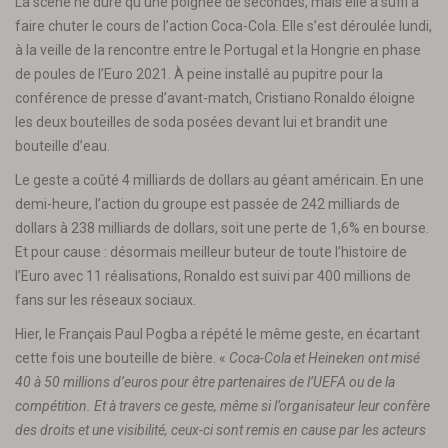
La scène ne dure qu’une poignée de secondes, mais elle a suffi à
faire chuter le cours de l’action Coca-Cola. Elle s’est déroulée lundi,
à la veille de la rencontre entre le Portugal et la Hongrie en phase
de poules de l’Euro 2021. À peine installé au pupitre pour la
conférence de presse d’avant-match, Cristiano Ronaldo éloigne
les deux bouteilles de soda posées devant lui et brandit une
bouteille d’eau.
Le geste a coûté 4 milliards de dollars au géant américain. En une
demi-heure, l’action du groupe est passée de 242 milliards de
dollars à 238 milliards de dollars, soit une perte de 1,6% en bourse.
Et pour cause : désormais meilleur buteur de toute l’histoire de
l’Euro avec 11 réalisations, Ronaldo est suivi par 400 millions de
fans sur les réseaux sociaux.
Hier, le Français Paul Pogba a répété le même geste, en écartant
cette fois une bouteille de bière. «
Coca-Cola et Heineken ont misé
40 à 50 millions d’euros pour être partenaires de l’UEFA ou de la
compétition. Et à travers ce geste, même si l’organisateur leur confère
des droits et une visibilité, ceux-ci sont remis en cause par les acteurs