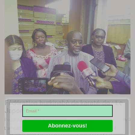
Fédération burkinabè de karaté-do : Le
Japon offre du matériel sportif
Posté par
admin
-
19 septembre 2020
0
L’ambassade du Japon au Burkina Faso a offert, le lundi 14