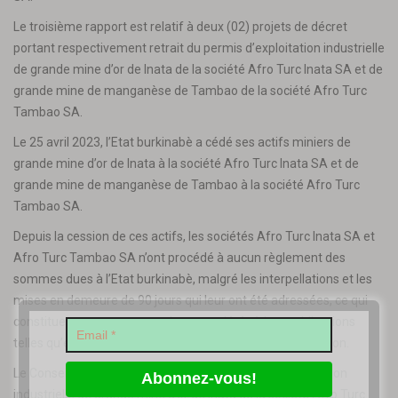
Le troisième rapport est relatif à deux (02) projets de décret
portant respectivement retrait du permis d’exploitation industrielle
de grande mine d’or de Inata de la société Afro Turc Inata SA et de
grande mine de manganèse de Tambao de la société Afro Turc
Tambao SA.
Le 25 avril 2023, l’Etat burkinabè a cédé ses actifs miniers de
grande mine d’or de Inata à la société Afro Turc Inata SA et de
grande mine de manganèse de Tambao à la société Afro Turc
Tambao SA.
Depuis la cession de ces actifs, les sociétés Afro Turc Inata SA et
Afro Turc Tambao SA n’ont procédé à aucun règlement des
sommes dues à l’Etat burkinabè, malgré les interpellations et les
mises en demeure de 90 jours qui leur ont été adressées, ce qui
constitue un manquement de ces sociétés à leurs obligations
telles qu’elles résultent de l’article 3 des contrats de cession.
Le Conseil a donc décidé du retrait des permis d’exploitation
industrielle de grande mine d’or de Inata de la société Afro Turc