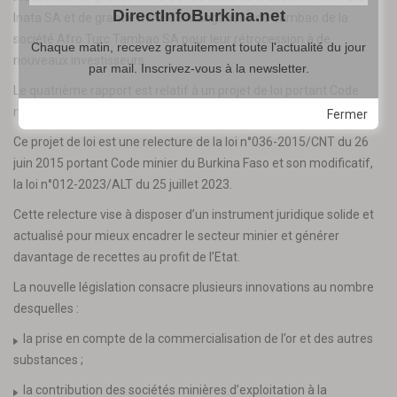
DirectInfoBurkina.net
Inata SA et de grande mine de manganèse de Tambao de la
société Afro Turc Tambao SA pour leur rétrocession à de
Chaque matin, recevez gratuitement toute l'actualité du jour
nouveaux investisseurs.
par mail. Inscrivez-vous à la newsletter.
Le quatrième rapport est relatif à un projet de loi portant Code
minier du Burkina Faso.
Fermer
Ce projet de loi est une relecture de la loi n°036-2015/CNT du 26
juin 2015 portant Code minier du Burkina Faso et son modificatif,
la loi n°012-2023/ALT du 25 juillet 2023.
Cette relecture vise à disposer d’un instrument juridique solide et
actualisé pour mieux encadrer le secteur minier et générer
davantage de recettes au profit de l’Etat.
La nouvelle législation consacre plusieurs innovations au nombre
desquelles :
la prise en compte de la commercialisation de l’or et des autres
substances ;
la contribution des sociétés minières d’exploitation à la