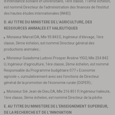
d’intendance scolaire et universitaire, 1ère classe, 11ème échelon,
est nommé Directeur de l’administration des finances de l’Institut
des hautes études internationales (INHEI).
D. AU TITRE DU MINISTERE DE L’AGRICULTURE, DES
RESSOURCES ANIMALES ET HALIEUTIQUES
Monsieur Marcel DA, Mle 95 843 E, Ingénieur d’élevage, 1ère
classe, 3ème échelon, est nommé Directeur général des
productions animales ;
Monsieur Guiadoma Ludovic Prosper Arsène YIGO, Mle 254 842
U, Ingénieur d’agriculture, 1ère classe, 2ème échelon, est nommé
Responsable du Programme budgétaire 077 « Economie
agricole », cumulativement avec ses fonctions de Directeur
général de la promotion de l’économie rurale (DGPER) ;
Monsieur Sié Jean de Dieu DA, Mle 216 851 P, Ingénieur halieute,
1ère classe, 3ème échelon, est nommé Directeur de la pêche.
E. AU TITRE DU MINISTERE DE L’ENSEIGNEMENT SUPERIEUR,
DE LA RECHERCHE ET DE L’INNOVATION