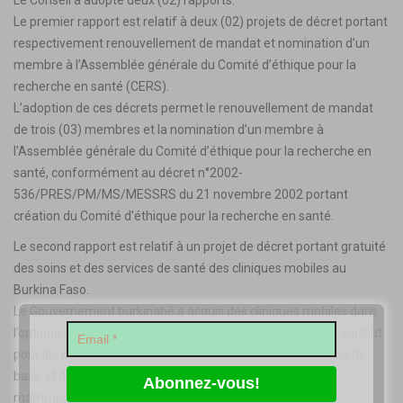
Le Conseil a adopté deux (02) rapports.
Le premier rapport est relatif à deux (02) projets de décret portant
respectivement renouvellement de mandat et nomination d’un
membre à l’Assemblée générale du Comité d’éthique pour la
recherche en santé (CERS).
L’adoption de ces décrets permet le renouvellement de mandat
de trois (03) membres et la nomination d’un membre à
l’Assemblée générale du Comité d’éthique pour la recherche en
santé, conformément au décret n°2002-
536/PRES/PM/MS/MESSRS du 21 novembre 2002 portant
création du Comité d’éthique pour la recherche en santé.
Le second rapport est relatif à un projet de décret portant gratuité
des soins et des services de santé des cliniques mobiles au
Burkina Faso.
Le Gouvernement burkinabè a acquis des cliniques mobiles dans
l’optique d’augmenter la couverture sanitaire pour tous et surtout
pour les populations rurales. Ces cliniques offrent des soins de
base et des soins et services spécifiques comme l’écho-
mammographie et la colposcopie.