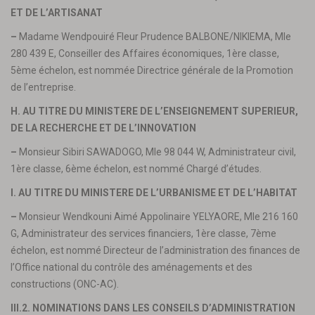
ET DE L’ARTISANAT
–
Madame Wendpouiré Fleur Prudence BALBONE/NIKIEMA, Mle
280 439 E, Conseiller des Affaires économiques, 1ère classe,
5ème échelon, est nommée Directrice générale de la Promotion
de l’entreprise.
H. AU TITRE DU MINISTERE DE L’ENSEIGNEMENT SUPERIEUR,
DE LA RECHERCHE ET DE L’INNOVATION
–
Monsieur Sibiri SAWADOGO, Mle 98 044 W, Administrateur civil,
1ère classe, 6ème échelon, est nommé Chargé d’études.
I. AU TITRE DU MINISTERE DE L’URBANISME ET DE L’HABITAT
–
Monsieur Wendkouni Aimé Appolinaire YELYAORE, Mle 216 160
G, Administrateur des services financiers, 1ère classe, 7ème
échelon, est nommé Directeur de l’administration des finances de
l’Office national du contrôle des aménagements et des
constructions (ONC-AC).
III.2. NOMINATIONS DANS LES CONSEILS D’ADMINISTRATION