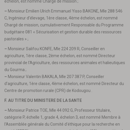
échelon, est nommé Chargé de mission ;
–
Monsieur Emilien Ulrich Emmanuel Yisso BAKONE, Mle 288 546
C, Ingénieur d’élevage, 1ère classe, 4ème échelon, est nommé
Chargé de mission, cumulativement Responsable du Programme
budgétaire 081 « Sécurisation et gestion durable des ressources
pastorales » ;
–
Monsieur Salifou KONFE, Mle 224 209 R, Conseiller en
agriculture, 1ère classe, 2ème échelon, est nommé Directeur
provincial de l’Agriculture, des ressources animales et halieutiques
du Gourma ;
–
Monsieur Valentin BAKALA, Mle 207 387 P, Conseiller
d’agriculture, 1ère classe, 4ème échelon, est nommé Directeur du
Centre de promotion rurale (CPR) de Kodougou .
F. AU TITRE DU MINISTERE DE LA SANTE
–
Monsieur Patrice TOE, Mle 44 092 G, Professeur titulaire,
catégorie P, échelle 1, grade 4, échelon 3, est nommé Membre à
l’Assemblée générale du Comité d’éthique pour la recherche en