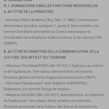
III. NOMINATIONS
III.1. NOMINATIONS DANS LES FONCTIONS INDIVIDUELLES
A. AU TITRE DE LA PRIMATURE
–
Monsieur Barké Ibrahima TALL, Mle 111 486 E, Commissaire
divisionnaire de police, catégorie 1, grade 3, 3ème échelon, est
nommé Secrétaire permanent du Centre national pour la
Coordination du mécanisme d’alerte précoce et de réponse (CN-
CMAPR).
B. AU TITRE DU MINISTERE DE LA COMMUNICATION, DE LA
CULTURE, DES ARTS ET DU TOURISME
–
Monsieur Zita Daniel BONZI, Mle 247 621 F, Ingénieur du cinéma
et de l’audiovisuel, 1ère classe, 6ème échelon, est nommé
Directeur général du Fonds d’appui à la presse privée (FAPP) ;
–
Monsieur Pajoukounam Jean-Baptiste OUEDRAOGO,
Réalisateur, est nommé Chargé de mission ;
–
Madame Sié BORO, Mle 226 362 C, Administrateur du cinéma et
de l’audiovisuel, 1ère classe, 2ème échelon, est nommée
Directrice provinciale de la Culture, des arts et du tourisme du