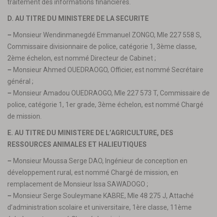
traitement des informations financières.
D. AU TITRE DU MINISTERE DE LA SECURITE
–
Monsieur Wendinmanegdé Emmanuel ZONGO, Mle 227 558 S,
Commissaire divisionnaire de police, catégorie 1, 3ème classe,
2ème échelon, est nommé Directeur de Cabinet ;
–
Monsieur Ahmed OUEDRAOGO, Officier, est nommé Secrétaire
général ;
–
Monsieur Amadou OUEDRAOGO, Mle 227 573 T, Commissaire de
police, catégorie 1, 1er grade, 3ème échelon, est nommé Chargé
de mission.
E. AU TITRE DU MINISTERE DE L’AGRICULTURE, DES
RESSOURCES ANIMALES ET HALIEUTIQUES
–
Monsieur Moussa Serge DAO, Ingénieur de conception en
développement rural, est nommé Chargé de mission, en
remplacement de Monsieur Issa SAWADOGO ;
–
Monsieur Serge Souleymane KABRE, Mle 48 275 J, Attaché
d’administration scolaire et universitaire, 1ère classe, 11ème