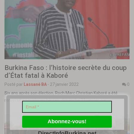
Burkina Faso : l’histoire secrète du coup
d’État fatal à Kaboré
Posté par
Lassané BA
-
27 janvier 2022
0
Six ans après son élection, Roch Marc Christian Kaboré a été
renversé en quelques heures, dimanche 23 janvier, par un…
DirectInfoBurkina.net