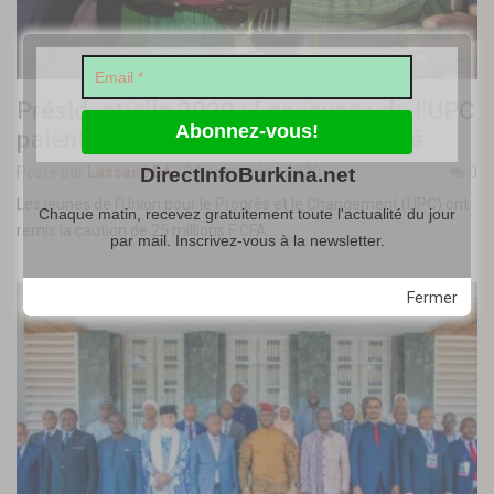
Présidentielle 2020 : Les jeunes de l’UPC
paient la caution du candidat Diabré
DirectInfoBurkina.net
Posté par
Lassané BA
-
30 septembre 2020
0
Les jeunes de l’Union pour le Progrès et le Changement (UPC) ont
Chaque matin, recevez gratuitement toute l'actualité du jour
remis la caution de 25 millions F CFA…
par mail. Inscrivez-vous à la newsletter.
Fermer