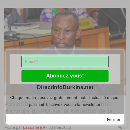
DirectInfoBurkina.net
Chaque matin, recevez gratuitement toute l'actualité du jour
Assemblée Législative de Transition :
par mail. Inscrivez-vous à la newsletter.
discours du PM sur la situation de la
Nation
Fermer
Posté par
Lassané BA
-
30 mai 2023
0