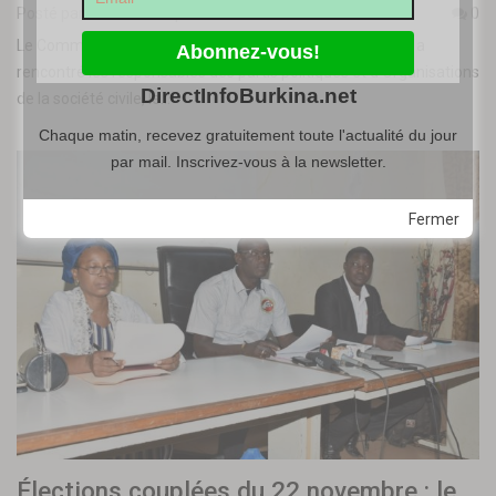
Posté par
admin
-
6 septembre 2020
0
Le Commission électorale nationale indépendante (CENI) a
rencontré les responsables des partis politiques et d’Organisations
DirectInfoBurkina.net
de la société civile, le…
Chaque matin, recevez gratuitement toute l'actualité du jour
par mail. Inscrivez-vous à la newsletter.
Fermer
Élections couplées du 22 novembre : le