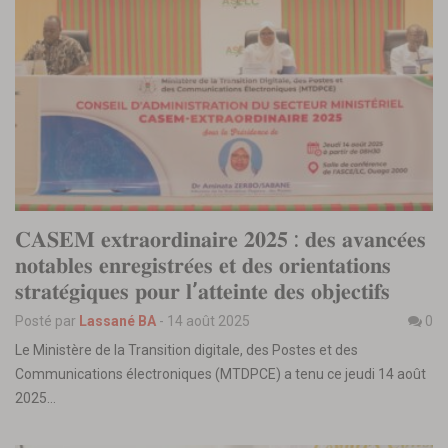
𝐂𝐀𝐒𝐄𝐌 𝐞𝐱𝐭𝐫𝐚𝐨𝐫𝐝𝐢𝐧𝐚𝐢𝐫𝐞 𝟐𝟎𝟐𝟓 : 𝐝𝐞𝐬 𝐚𝐯𝐚𝐧𝐜𝐞́𝐞𝐬
𝐧𝐨𝐭𝐚𝐛𝐥𝐞𝐬 𝐞𝐧𝐫𝐞𝐠𝐢𝐬𝐭𝐫𝐞́𝐞𝐬 𝐞𝐭 𝐝𝐞𝐬 𝐨𝐫𝐢𝐞𝐧𝐭𝐚𝐭𝐢𝐨𝐧𝐬
𝐬𝐭𝐫𝐚𝐭𝐞́𝐠𝐢𝐪𝐮𝐞𝐬 𝐩𝐨𝐮𝐫 𝐥’𝐚𝐭𝐭𝐞𝐢𝐧𝐭𝐞 𝐝𝐞𝐬 𝐨𝐛𝐣𝐞𝐜𝐭𝐢𝐟𝐬
Posté par
Lassané BA
-
14 août 2025
0
Le Ministère de la Transition digitale, des Postes et des
Communications électroniques (MTDPCE) a tenu ce jeudi 14 août
2025…