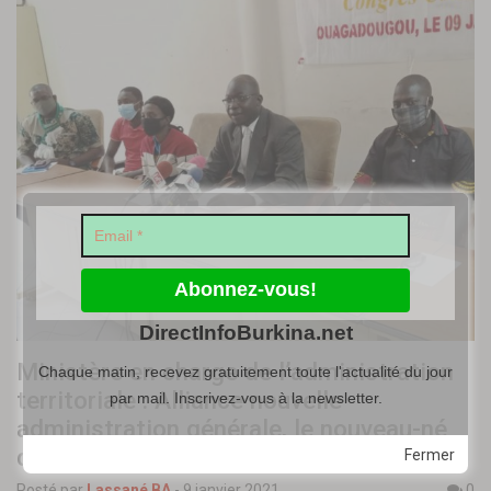
DirectInfoBurkina.net
Ministère en charge de l’administration
Chaque matin, recevez gratuitement toute l'actualité du jour
territoriale : Alliance nouvelle
par mail. Inscrivez-vous à la newsletter.
administration générale, le nouveau-né
des syndicats
Fermer
Posté par
Lassané BA
-
9 janvier 2021
0