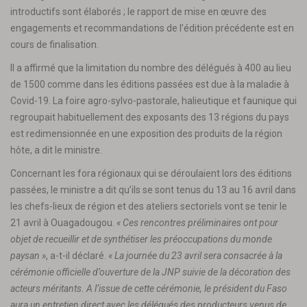
introductifs sont élaborés ; le rapport de mise en œuvre des
engagements et recommandations de l’édition précédente est en
cours de finalisation.
Il a affirmé que la limitation du nombre des délégués à 400 au lieu
de 1500 comme dans les éditions passées est due à la maladie à
Covid-19. La foire agro-sylvo-pastorale, halieutique et faunique qui
regroupait habituellement des exposants des 13 régions du pays
est redimensionnée en une exposition des produits de la région
hôte, a dit le ministre.
Concernant les fora régionaux qui se déroulaient lors des éditions
passées, le ministre a dit qu’ils se sont tenus du 13 au 16 avril dans
les chefs-lieux de région et des ateliers sectoriels vont se tenir le
21 avril à Ouagadougou.
« Ces rencontres préliminaires ont pour
objet de recueillir et de synthétiser les préoccupations du monde
paysan »
, a-t-il déclaré.
« La journée du 23 avril sera consacrée à la
cérémonie officielle d’ouverture de la JNP suivie de la décoration des
acteurs méritants. A l’issue de cette cérémonie, le président du Faso
aura un entretien direct avec les délégués des producteurs venus de