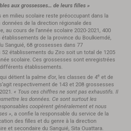
bles aux grossesses… de leurs filles »
en milieu scolaire reste préoccupant dans la
s données de la direction régionale des
, au cours de l’année scolaire 2020-2021, 400
 établissements de la province du Boulkiemdé,
u Sanguié, 68 grossesses dans 77
s 52 établissements du Ziro soit un total de 1205
nnée scolaire. Ces grossesses sont enregistrées
différents établissements.
e
ui détient la palme d’or, les classes de 4
et de
Il s’agit respectivement de 143 et 208 grossesses
 2021.
« Tous ces chiffres ne sont pas exhaustifs. Il
nsmettre les données. Ce sont surtout les
s responsables coopèrent généralement et nous
ses »
, a confie la responsable du service de la
ation des filles et du genre à la direction
re et secondaire du Sanguié, Sita Ouattara.