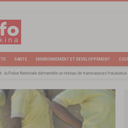
ETE
SANTE
ENVIRONNEMENT ET DEVELOPPEMENT
CUL
ité : la Police Nationale démantèle un réseau de transvaseurs fraudul
 l’Expertise Nationale : Communiqué relatif à l’édition 2025 du catalo
 : l’ambassadeur d’Allemagne échange avec le président de l’institut Far
rkina Faso : la nouvelle loi adoptée à l’unanimité
ra: les ministres chargés du Commerce de l’AES ravivent leurs convict