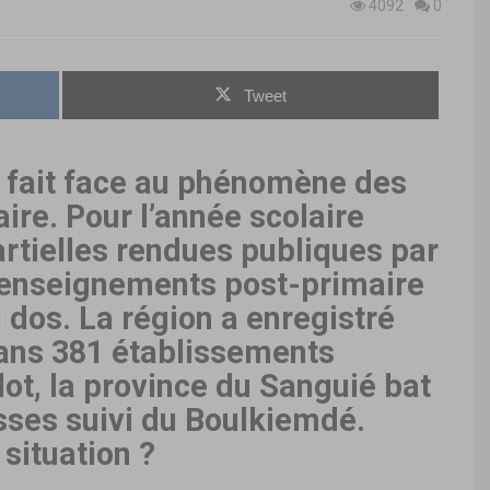
4092
0
Tweet
 fait face au phénomène des
ire. Pour l’année scolaire
rtielles rendues publiques par
s enseignements post-primaire
u dos. La région a enregistré
ans 381 établissements
lot, la province du Sanguié bat
sses suivi du Boulkiemdé.
 situation ?