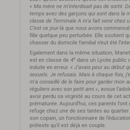
« Ma mère ne m’interdisait pas de sortir. 
temps avec des garçons qui sont dans la m
classe de Terminale A m’a fait venir chez 
C’est ce jour-là que nous avons commencé 
fille quelque peu perturbée. Elle soutient 
chasser du domicile familial n’eut été l’int
Egalement dans la même situation, Marie
e
est en classe de 4
dans un Lycée
public 
induite en erreur.
« J’avais peur au début q
sexuels. Je refusais. Mais à chaque fois, j
m’a conseillé de le faire pour garder mon a
réguliers avec son petit ami »
, avoue l’ado
avoir perdu sa virginité au cours de cet a
prématurée. Aujourd’hui, ces parents l’ont 
refuge chez une de ses tantes au quarti
son copain, un fonctionnaire de l’éducation
prétexte qu’il est déjà en couple.