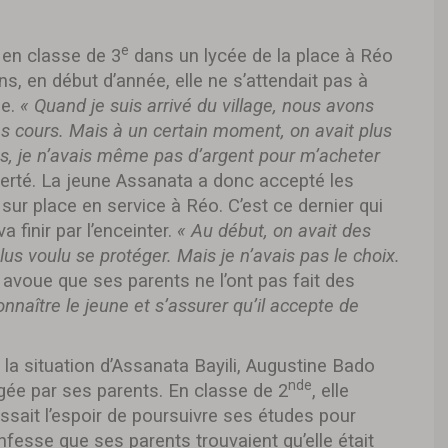
e
 en classe de 3
dans un lycée de la place à Réo
s, en début d’année, elle ne s’attendait pas à
ée.
« Quand je suis arrivé du village, nous avons
es cours. Mais à un certain moment, on avait plus
es, je n’avais même pas d’argent pour m’acheter
ncerté. La jeune Assanata a donc accepté les
ur place en service à Réo. C’est ce dernier qui
a finir par l’enceinter.
« Au début, on avait des
plus voulu se protéger. Mais je n’avais pas le choix.
lle avoue que ses parents ne l’ont pas fait des
nnaître le jeune et s’assurer qu’il accepte de
 la situation d’Assanata Bayili, Augustine Bado
nde
gée par ses parents. En classe de 2
, elle
issait l’espoir de poursuivre ses études pour
fesse que ses parents trouvaient qu’elle était