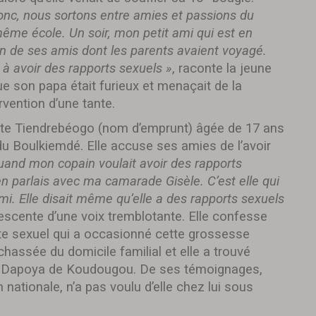
Donc, nous sortons entre amies et passions du
ême école. Un soir, mon petit ami qui est en
un de ses amis dont les parents avaient voyagé.
à avoir des rapports sexuels »
, raconte la jeune
que son papa était furieux et menaçait de la
ervention d’une tante.
tte Tiendrebéogo (nom d’emprunt) âgée de 17 ans
du Boulkiemdé. Elle accuse ses amies de l’avoir
uand mon copain voulait avoir des rapports
’en parlais avec ma camarade Gisèle. C’est elle qui
mi. Elle disait même qu’elle a des rapports sexuels
lescente d’une voix tremblotante. Elle confesse
cte sexuel qui a occasionné cette grossesse
chassée du domicile familial et elle a trouvé
er Dapoya de Koudougou. De ses témoignages,
 nationale, n’a pas voulu d’elle chez lui sous