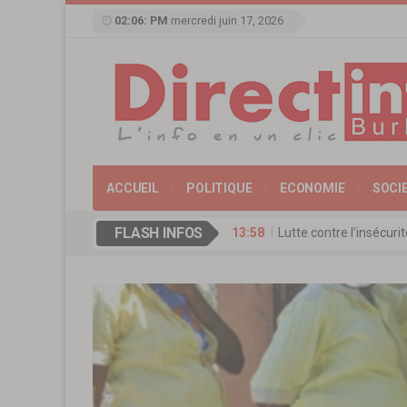
02:06: PM
mercredi juin 17, 2026
ACCUEIL
POLITIQUE
ECONOMIE
SOCI
13:58
Lutte contre l’insécur
FLASH INFOS
17:11
Agence de Promotion de
13:16
Coopération culturelle
13:09
Réserve militaire au Bu
13:07
Mémorial Thomas-Sanka