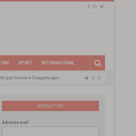
TURE
SPORT
INTERNATIONAL
eux de gaz butane à Ouagadougou
gue des experts agréés de l’APEN
afina
ions révolutionnaires
NEWSLETTER
Adresse mail