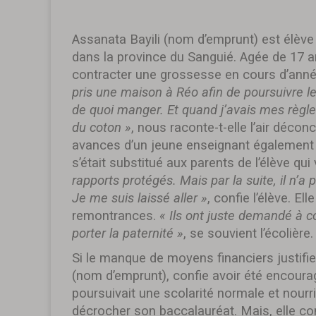
Assanata Bayili (nom d’emprunt) est élève
dans la province du Sanguié. Agée de 17 an
contracter une grossesse en cours d’ann
pris une maison à Réo afin de poursuivre l
de quoi manger. Et quand j’avais mes règl
du coton »
, nous raconte-t-elle l’air déco
avances d’un jeune enseignant également s
s’était substitué aux parents de l’élève qui v
rapports protégés. Mais par la suite, il n’a 
Je me suis laissé aller »
, confie l’élève. E
remontrances.
« Ils ont juste demandé à co
porter la paternité »
, se souvient l’écolière.
Si le manque de moyens financiers justifie
(nom d’emprunt), confie avoir été encoura
poursuivait une scolarité normale et nourr
décrocher son baccalauréat. Mais, elle con