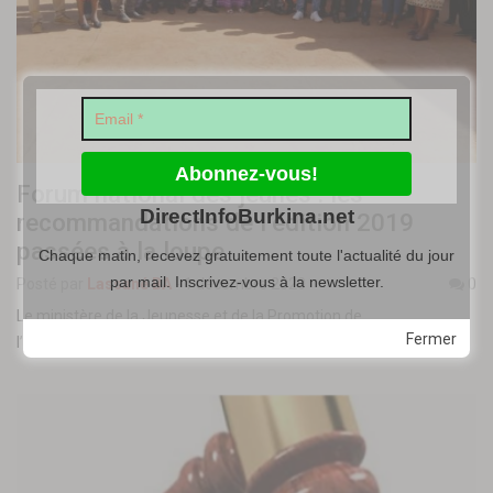
Forum national des jeunes : les
DirectInfoBurkina.net
recommandations de l’édition 2019
passées à la loupe
Chaque matin, recevez gratuitement toute l'actualité du jour
par mail. Inscrivez-vous à la newsletter.
Posté par
Lassané BA
-
1 décembre 2020
0
Le ministère de la Jeunesse et de la Promotion de
Fermer
l’Entrepreneuriat des Jeunes a organisé l’atelier de la mise en…