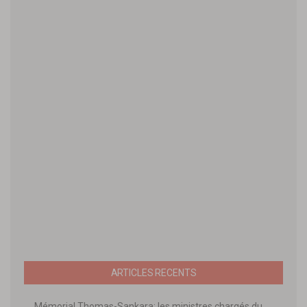
ARTICLES RECENTS
Mémorial Thomas-Sankara: les ministres chargés du