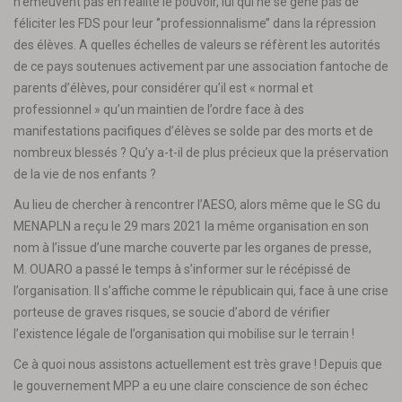
n’émeuvent pas en réalité le pouvoir, lui qui ne se gêne pas de
féliciter les FDS pour leur ‘’professionnalisme’’ dans la répression
des élèves. A quelles échelles de valeurs se réfèrent les autorités
de ce pays soutenues activement par une association fantoche de
parents d’élèves, pour considérer qu’il est « normal et
professionnel » qu’un maintien de l’ordre face à des
manifestations pacifiques d’élèves se solde par des morts et de
nombreux blessés ? Qu’y a-t-il de plus précieux que la préservation
de la vie de nos enfants ?
Au lieu de chercher à rencontrer l’AESO, alors même que le SG du
MENAPLN a reçu le 29 mars 2021 la même organisation en son
nom à l’issue d’une marche couverte par les organes de presse,
M. OUARO a passé le temps à s’informer sur le récépissé de
l’organisation. Il s’affiche comme le républicain qui, face à une crise
porteuse de graves risques, se soucie d’abord de vérifier
l’existence légale de l’organisation qui mobilise sur le terrain !
Ce à quoi nous assistons actuellement est très grave ! Depuis que
le gouvernement MPP a eu une claire conscience de son échec