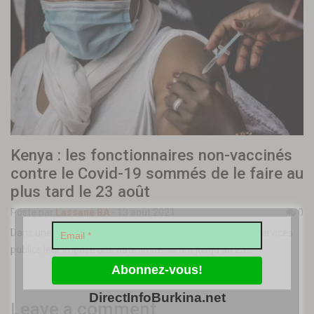
Kenya : les fonctionnaires non-vaccinés
contre le Covid-19 sommés de le faire au
plus tard le 23 août
Posté par
Lassané BA
-
13 août 2021
0
Dans une note destinée aux ministères, le directeur des services
publics leur impose une date limite. Ils ont jusqu’au 23…
DirectInfoBurkina.net
Leave a comment