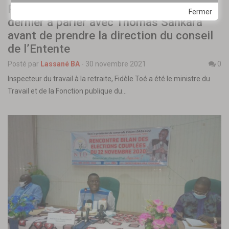
Procès Thomas Sankara : Fidèle Toé, le
Fermer
dernier à parler avec Thomas Sankara
avant de prendre la direction du conseil
de l’Entente
Posté par
Lassané BA
-
30 novembre 2021
0
Inspecteur du travail à la retraite, Fidèle Toé a été le ministre du
Travail et de la Fonction publique du…