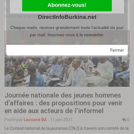
Posté par
Lassané BA
-
28 avril 2022
0
Le Premier ministre, Albert Ouédraogo, a présidé ce jeudi 28 avril,
DirectInfoBurkina.net
la première session de l’année 2022, du Comité de…
Chaque matin, recevez gratuitement toute l'actualité du jour
par mail. Inscrivez-vous à la newsletter.
Fermer
Journée nationale des jeunes hommes
d’affaires : des propositions pour venir
en aide aux acteurs de l’informel
Posté par
Lassané BA
-
11 juin 2021
0
Le Conseil national de la jeunesse (CNJ) à travers son comité de la