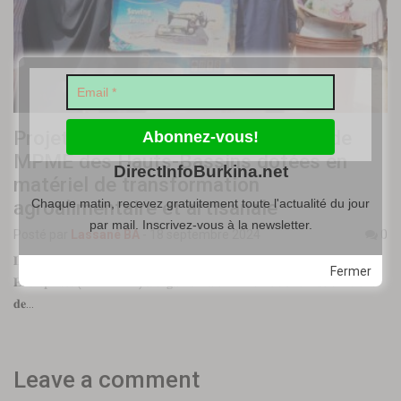
Projet IMPULSE : des promotrices de
MPME des Hauts-Bassins dotées en
DirectInfoBurkina.net
matériel de transformation
agroalimentaire et artisanale
Chaque matin, recevez gratuitement toute l'actualité du jour
par mail. Inscrivez-vous à la newsletter.
Posté par
Lassané BA
-
18 septembre 2024
0
𝐋’𝐀𝐠𝐞𝐧𝐜𝐞 𝐝𝐞 𝐅𝐢𝐧𝐚𝐧𝐜𝐞𝐦𝐞𝐧𝐭 𝐞𝐭 𝐝𝐞 𝐏𝐫𝐨𝐦𝐨𝐭𝐢𝐨𝐧 𝐝𝐞𝐬 𝐏𝐞𝐭𝐢𝐭𝐞𝐬 𝐞𝐭 𝐌𝐨𝐲𝐞𝐧𝐧𝐞𝐬
Fermer
𝐄𝐧𝐭𝐫𝐞𝐩𝐫𝐢𝐬𝐞𝐬 (𝐀𝐅𝐏-𝐏𝐌𝐄) 𝐚 𝐨𝐫𝐠𝐚𝐧𝐢𝐬é 𝐥𝐚 𝐜é𝐫é𝐦𝐨𝐧𝐢𝐞 𝐝𝐞 𝐫𝐞𝐦𝐢𝐬𝐞 𝐨𝐟𝐟𝐢𝐜𝐢𝐞𝐥𝐥𝐞
𝐝𝐞…
Leave a comment