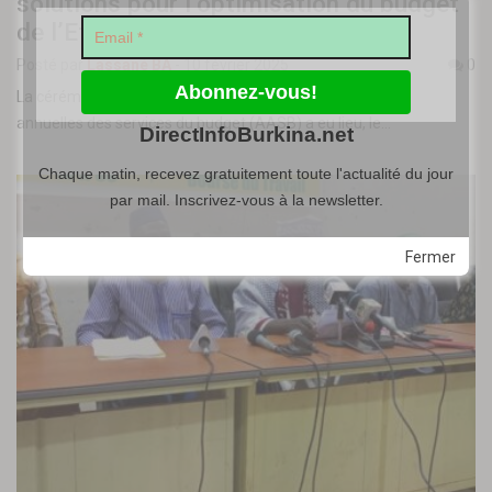
solutions pour l’optimisation du budget
de l’Etat
Posté par
Lassané BA
-
10 février 2025
0
La cérémonie de clôture de la IIIe édition des Assemblées
annuelles des services du budget (AASB) a eu lieu, le…
DirectInfoBurkina.net
Chaque matin, recevez gratuitement toute l'actualité du jour
par mail. Inscrivez-vous à la newsletter.
Fermer