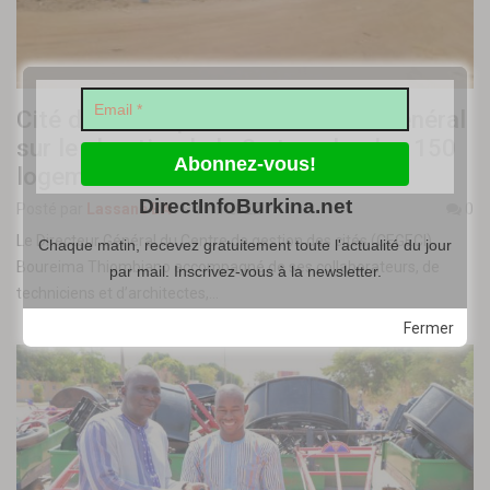
Cité de la Diaspora : le Directeur Général
sur le chantier de la 2e tranche des 150
logements
DirectInfoBurkina.net
Posté par
Lassané BA
-
9 avril 2022
0
Le Directeur Général du Centre de gestion des cités (CEGECI),
Chaque matin, recevez gratuitement toute l'actualité du jour
Boureima Thiombiano accompagné de ses collaborateurs, de
par mail. Inscrivez-vous à la newsletter.
techniciens et d’architectes,…
Fermer