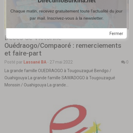
DirectInfoBurkina.net
Chaque matin, recevez gratuitement toute l'actualité du jour
par mail. Inscrivez-vous à la newsletter.
Fermer
Décès de Victorine
Ouédraogo/Compaoré : remerciements
et faire-part
Posté par
Lassané BA
-
27 mai 2022
0
La grande famille OUEDRAOGO à Tougouzagué Bendgo /
Ouahigouya La grande famille SAWADOGO à Tougouzagué
Monssin / Ouahigouya La grande…