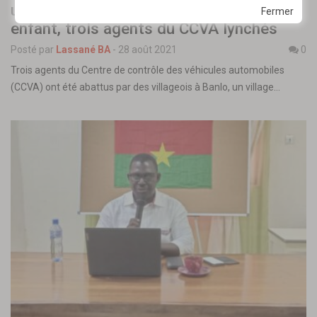
un accident qui a causé la mort d’un
Fermer
enfant, trois agents du CCVA lynchés
Posté par
Lassané BA
-
28 août 2021
0
Trois agents du Centre de contrôle des véhicules automobiles
(CCVA) ont été abattus par des villageois à Banlo, un village…