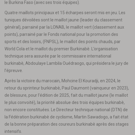
le Burkina Faso (avec ses trois équipes).
Quatre maillots principaux et 15 écharpes seront mis en jeu. Les
tuniques dévoilées sont le maillot jaune (leader du classement
général), parrainé par la LONAB, le maillot vert (classement aux
points), parrainé par le Fonds national pour la promotion des
sports et des loisirs, (FNPSL), le maillot des points chauds, par
World Cola et le maillot du premier Burkinabè. L’organisation
technique sera assurée par le commissaire international
burkinabè, Abdoulaye Lambila Ouédraogo, qui présidera le jury de
l’épreuve.
Après la victoire du marocain, Mohcine El Kouradji, en 2024, le
retour du sprinteur burkinabè, Paul Daumont (vainqueur en 2023),
de blessure, pour l’édition de 2025, fait du maillot jaune (le maillot
le plus convoité), la priorité absolue des trois équipes burkinabè,
non encore constituées. Le Directeur technique national (DTN) de
la Fédération burkinabè de cyclisme, Martin Sawadogo, a fait état
de la bonne préparation des coureurs burkinabè après des stages
intensifs.