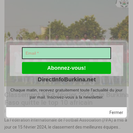
DirectInfoBurkina.net
Chaque matin, recevez gratuitement toute l'actualité du jour
Classement FIFA février 2024 : le Burkina
par mail. Inscrivez-vous à la newsletter.
Faso quitte le top 10 africain
Posté par
Lassané BA
-
15 février 2024
0
Fermer
La Fédération Internationale de Football Association (FIFA) a mis à
jour ce 15 février 2024, le classement des meilleures équipes…