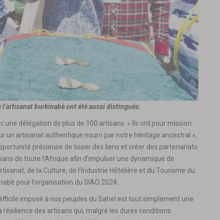
l’artisanat burkinabè ont été aussi distingués.
une délégation de plus de 100 artisans. « Ils ont pour mission
ur un artisanat authentique nourri par notre héritage ancestral »,
opportunité précieuse de tisser des liens et créer des partenariats
isans de toute l’Afrique afin d’impulser une dynamique de
tisanat, de la Culture, de l’Industrie Hôtelière et du Tourisme du
inabè pour l’organisation du SIAO 2024.
difficile imposé à nos peuples du Sahel est tout simplement une
é la résilience des artisans qui, malgré les dures conditions