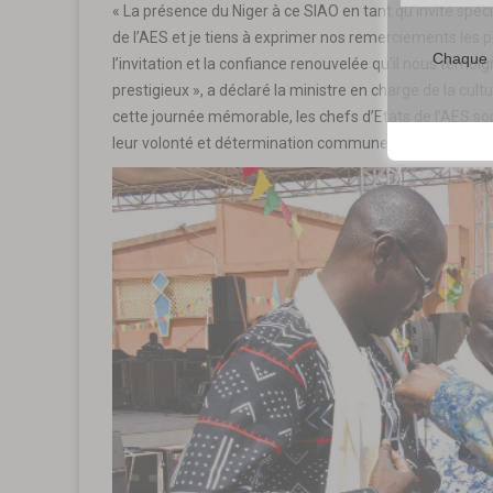
« La présence du Niger à ce SIAO en tant qu’invité spé
de l’AES et je tiens à exprimer nos remerciements les p
Chaque m
l’invitation et la confiance renouvelée qu’il nous témo
prestigieux », a déclaré la ministre en charge de la cul
cette journée mémorable, les chefs d’Etats de l’AES sou
leur volonté et détermination commune de promouvoir et