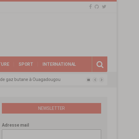
TURE
SPORT
INTERNATIONAL
eux de gaz butane à Ouagadougou
gue des experts agréés de l’APEN
afina
ions révolutionnaires
NEWSLETTER
Adresse mail