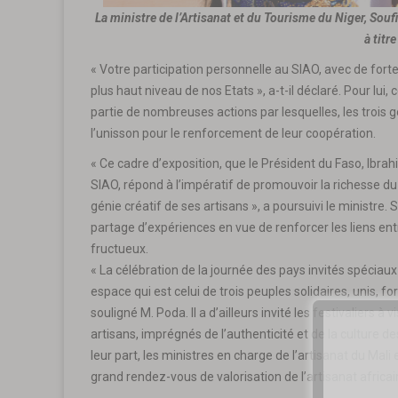
La ministre de l’Artisanat et du Tourisme du Niger, Soufi
à titr
« Votre participation personnelle au SIAO, avec de fortes
plus haut niveau de nos Etats », a-t-il déclaré. Pour lui,
partie de nombreuses actions par lesquelles, les tro
l’unisson pour le renforcement de leur coopération.
« Ce cadre d’exposition, que le Président du Faso, Ibra
SIAO, répond à l’impératif de promouvoir la richesse d
génie créatif de ses artisans », a poursuivi le ministre
partage d’expériences en vue de renforcer les liens ent
fructueux.
« La célébration de la journée des pays invités spéciaux
espace qui est celui de trois peuples solidaires, unis, fort
souligné M. Poda. Il a d’ailleurs invité les festivaliers à
artisans, imprégnés de l’authenticité et de la culture d
leur part, les ministres en charge de l’artisanat du Mali
grand rendez-vous de valorisation de l’artisanat africai