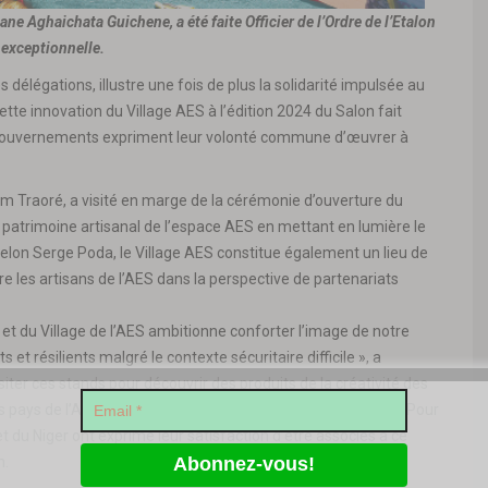
ane Aghaichata Guichene, a été faite Officier de l’Ordre de l’Etalon
e exceptionnelle.
 délégations, illustre une fois de plus la solidarité impulsée au
 cette innovation du Village AES à l’édition 2024 du Salon fait
is gouvernements expriment leur volonté commune d’œuvrer à
him Traoré, a visité en marge de la cérémonie d’ouverture du
u patrimoine artisanal de l’espace AES en mettant en lumière le
. Selon Serge Poda, le Village AES constitue également un lieu de
re les artisans de l’AES dans la perspective de partenariats
 et du Village de l’AES ambitionne conforter l’image de notre
s et résilients malgré le contexte sécuritaire difficile », a
 visiter ces stands pour découvrir des produits de la créativité des
es pays de l’AES, traduisant leur richesse et leur dynamisme. Pour
 et du Niger ont exprimé leur satisfaction d’être associés à ce
n.