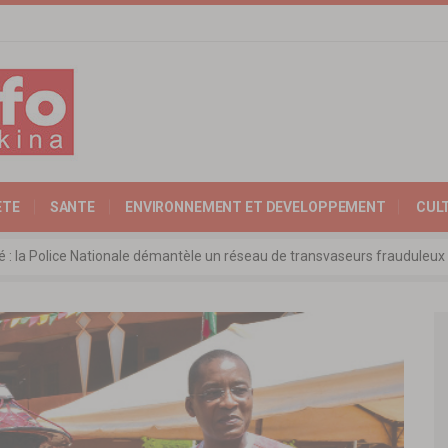
ETE
SANTE
ENVIRONNEMENT ET DEVELOPPEMENT
CUL
ité : la Police Nationale démantèle un réseau de transvaseurs fraudul
 l’Expertise Nationale : Communiqué relatif à l’édition 2025 du catalo
 : l’ambassadeur d’Allemagne échange avec le président de l’institut Far
rkina Faso : la nouvelle loi adoptée à l’unanimité
ra: les ministres chargés du Commerce de l’AES ravivent leurs convict