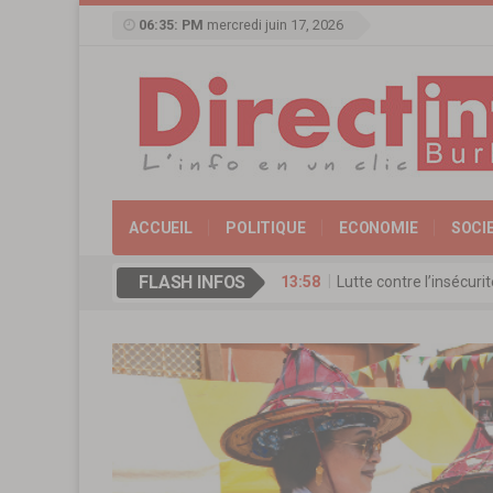
06:35: PM
mercredi juin 17, 2026
ACCUEIL
POLITIQUE
ECONOMIE
SOCI
FLASH INFOS
13:58
Lutte contre l’insécur
17:11
Agence de Promotion de
13:16
Coopération culturelle
13:09
Réserve militaire au Bu
13:07
Mémorial Thomas-Sanka