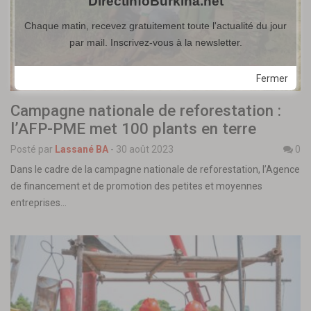
DirectInfoBurkina.net
Chaque matin, recevez gratuitement toute l'actualité du jour
par mail. Inscrivez-vous à la newsletter.
Fermer
Campagne nationale de reforestation :
l’AFP-PME met 100 plants en terre
Posté par
Lassané BA
-
30 août 2023
0
Dans le cadre de la campagne nationale de reforestation, l’Agence
de financement et de promotion des petites et moyennes
entreprises…