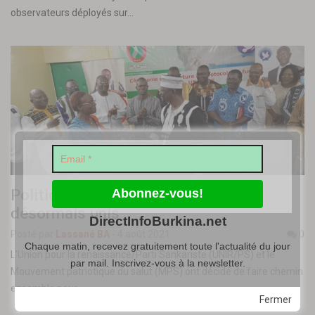
observateurs déployés sur…
Politique : l’UNIR/PS et le MPS
désormais unis
DirectInfoBurkina.net
Posté par
Lassané BA
-
4 août 2021
0
Chaque matin, recevez gratuitement toute l'actualité du jour
L’Union pour la renaissance/Parti Sankariste (UNIR/PS) et le
par mail. Inscrivez-vous à la newsletter.
Mouvement patriotique du salut (MPS) ont décidé de faire chemin
ensemble pour…
Fermer