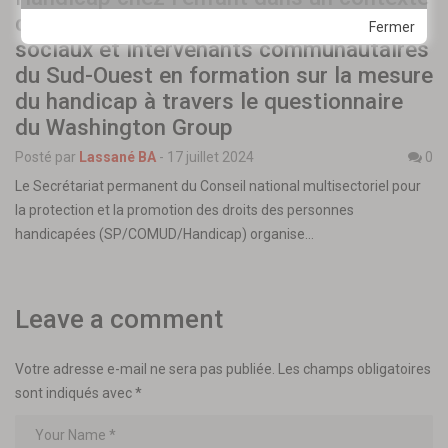
de crise humanitaire : des acteurs
Fermer
sociaux et intervenants communautaires
du Sud-Ouest en formation sur la mesure
du handicap à travers le questionnaire
du Washington Group
Posté par
Lassané BA
-
17 juillet 2024
0
Le Secrétariat permanent du Conseil national multisectoriel pour
la protection et la promotion des droits des personnes
handicapées (SP/COMUD/Handicap) organise…
Leave a comment
Votre adresse e-mail ne sera pas publiée.
Les champs obligatoires
sont indiqués avec
*