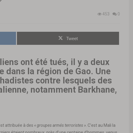
453
0
Tweet
ens ont été tués, il y a deux
 dans la région de Gao. Une
ihadistes contre lesquels des
malienne, notamment Barkhane,
st attribuée à des
« groupes armés terroristes »
. C’est au Mali la
derniers étaient nombreux, près d’une centaine d’hommes, venus