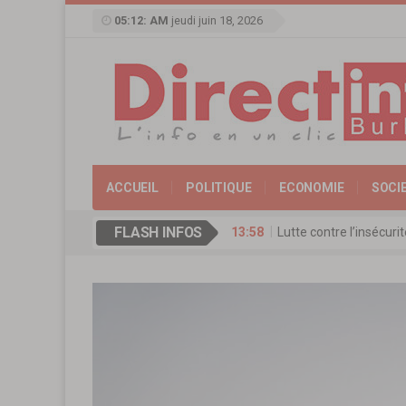
05:12: AM
jeudi juin 18, 2026
ACCUEIL
POLITIQUE
ECONOMIE
SOCI
FLASH INFOS
13:58
Lutte contre l’insécur
17:11
Agence de Promotion de
13:16
Coopération culturelle
13:09
Réserve militaire au Bu
13:07
Mémorial Thomas-Sanka