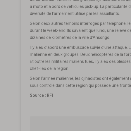
à moto et à bord de véhicules pick-up. La particularité 
diversité de l’armement utilisé par les assaillants.
Selon deux autres témoins interrogés par téléphone, le
durant le week-end. Ils savaient que lundi, une relève d
dizaines de kilomètres de la ville d’Ansongo.
Il y a eu d’abord une embuscade suivie d’une attaque. L
malienne en deux groupes. Deux hélicoptères de la fo
Et outre les militaires maliens tués, il y a eu des bless
chef-lieu de la région.
Selon l’armée malienne, les djihadistes ont également s
sous contrôle dans cette région qui possède une frontiè
Source : RFI