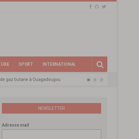
TURE
SPORT
INTERNATIONAL
eux de gaz butane à Ouagadougou
gue des experts agréés de l’APEN
afina
ions révolutionnaires
NEWSLETTER
Adresse mail