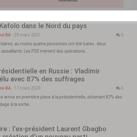
newsletter.
ire : deux militaires tués dans une
Kafolo dans le Nord du pays
né BA
-
29 mars 2021
0
itaires, au moins quatre personnes ont été tuées : deux
ux assaillants. Les FDS mènent des opérations…
résidentielle en Russie : Vladimir
éélu avec 87% des suffrages
né BA
-
17 mars 2024
0
e arrive en première place à la présidentielle, obtenant 87% des
ndage à la sortie…
ire : l’ex-président Laurent Gbagbo
 création d’un nouveau parti