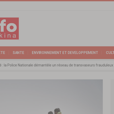
ETE
SANTE
ENVIRONNEMENT ET DEVELOPPEMENT
CUL
ité : la Police Nationale démantèle un réseau de transvaseurs fraudul
 l’Expertise Nationale : Communiqué relatif à l’édition 2025 du catalo
 : l’ambassadeur d’Allemagne échange avec le président de l’institut Far
rkina Faso : la nouvelle loi adoptée à l’unanimité
ra: les ministres chargés du Commerce de l’AES ravivent leurs convict