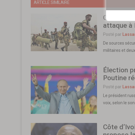
ARTICLE SIMILAIRE
Côte d’Ivo
attaque à 
Posté par
Lassa
De sources sécur
militaires et de
Élection p
Poutine r
Posté par
Lassa
Le président russ
voix, selon le so
Côte d’Ivo
propose la