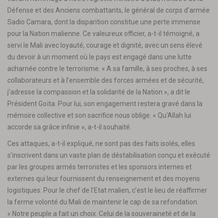
Défense et des Anciens combattants, le général de corps d’armée
Sadio Camara, dont la disparition constitue une perte immense
pour la Nation malienne. Ce valeureux officier, a-t-il témoigné, a
servi le Mali avec loyauté, courage et dignité, avec un sens élevé
du devoir à un moment où le pays est engagé dans une lutte
acharnée contre le terrorisme. « A sa famille, à ses proches, à ses
collaborateurs et à l’ensemble des forces armées et de sécurité,
j’adresse la compassion et la solidarité de la Nation », a dit le
Président Goïta. Pour lui, son engagement restera gravé dans la
mémoire collective et son sacrifice nous oblige. « Qu’Allah lui
accorde sa grâce infinie », a-t-il souhaité.
Ces attaques, a-t-il expliqué, ne sont pas des faits isolés, elles
s’inscrivent dans un vaste plan de déstabilisation conçu et exécuté
par les groupes armés terroristes et les sponsors internes et
externes qui leur fournissent du renseignement et des moyens
logistiques. Pour le chef de l’Etat malien, c’est le lieu de réaffirmer
la ferme volonté du Mali de maintenir le cap de sa refondation.
« Notre peuple a fait un choix. Celui de la souveraineté et de la