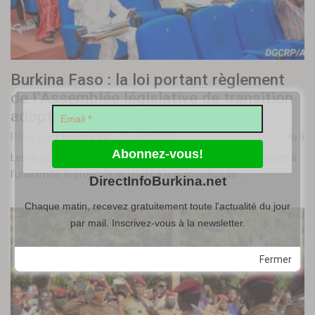
Burkina Faso : la loi portant règlement
de l’Assemblée législative de transition
adoptée
Posté par
Lassané BA
-
22 août 2022
0
Les députés de l’Assemblée législative de transition ont adopté à
l’unanimité, le projet de loi relatif à la proposition de…
DirectInfoBurkina.net
Chaque matin, recevez gratuitement toute l'actualité du jour
par mail. Inscrivez-vous à la newsletter.
Fermer