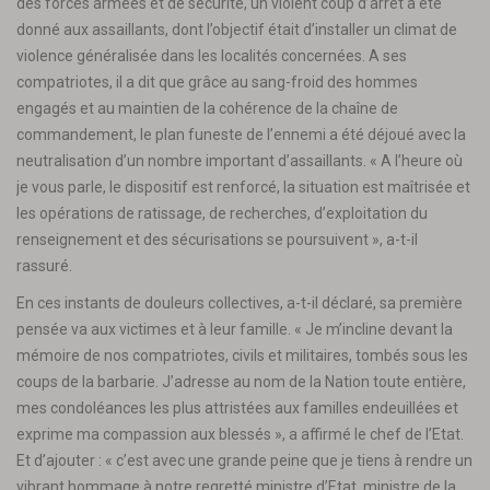
des forces armées et de sécurité, un violent coup d’arrêt a été
donné aux assaillants, dont l’objectif était d’installer un climat de
violence généralisée dans les localités concernées. A ses
compatriotes, il a dit que grâce au sang-froid des hommes
engagés et au maintien de la cohérence de la chaîne de
commandement, le plan funeste de l’ennemi a été déjoué avec la
neutralisation d’un nombre important d’assaillants. « A l’heure où
je vous parle, le dispositif est renforcé, la situation est maîtrisée et
les opérations de ratissage, de recherches, d’exploitation du
renseignement et des sécurisations se poursuivent », a-t-il
rassuré.
En ces instants de douleurs collectives, a-t-il déclaré, sa première
pensée va aux victimes et à leur famille. « Je m’incline devant la
mémoire de nos compatriotes, civils et militaires, tombés sous les
coups de la barbarie. J’adresse au nom de la Nation toute entière,
mes condoléances les plus attristées aux familles endeuillées et
exprime ma compassion aux blessés », a affirmé le chef de l’Etat.
Et d’ajouter : « c’est avec une grande peine que je tiens à rendre un
vibrant hommage à notre regretté ministre d’Etat, ministre de la