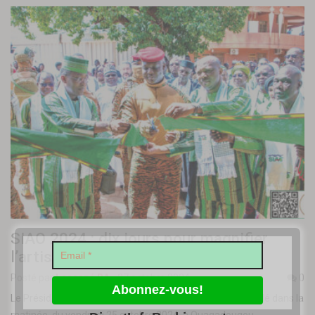
SIAO 2024 : dix jours pour magnifier
l’artisanat africain
Posté par
Lassané BA
-
27 octobre 2024
0
Le Président du Faso, le capitaine Ibrahim Traoré, a présidé dans la
matinée, du vendredi 25 octobre 2024, à Ouagadougou,…