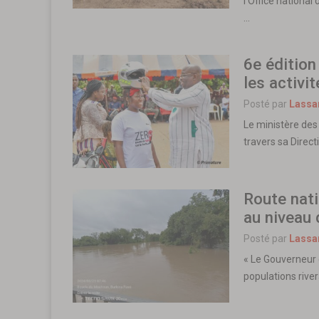
l’Office nationa
…
6e édition
les activi
Posté par
Lassa
Le ministère des 
travers sa Direct
Route nati
au niveau
Posté par
Lassa
« Le Gouverneur 
populations river