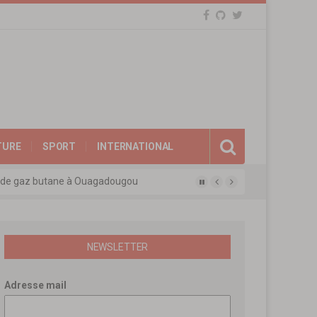
TURE
SPORT
INTERNATIONAL
eux de gaz butane à Ouagadougou
gue des experts agréés de l’APEN
afina
ions révolutionnaires
NEWSLETTER
Adresse mail