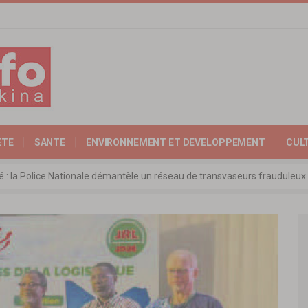
ETE
SANTE
ENVIRONNEMENT ET DEVELOPPEMENT
CUL
ité : la Police Nationale démantèle un réseau de transvaseurs fraudul
 l’Expertise Nationale : Communiqué relatif à l’édition 2025 du catalo
 : l’ambassadeur d’Allemagne échange avec le président de l’institut Far
rkina Faso : la nouvelle loi adoptée à l’unanimité
ra: les ministres chargés du Commerce de l’AES ravivent leurs convict