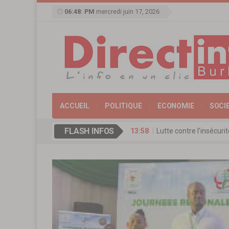
06:48: PM
mercredi juin 17, 2026
ACCUEIL
POLITIQUE
ECONOMIE
SOCI
FLASH INFOS
13:58
Lutte contre l’insécur
17:11
Agence de Promotion de
13:16
Coopération culturelle
13:09
Réserve militaire au Bu
13:07
Mémorial Thomas-Sanka