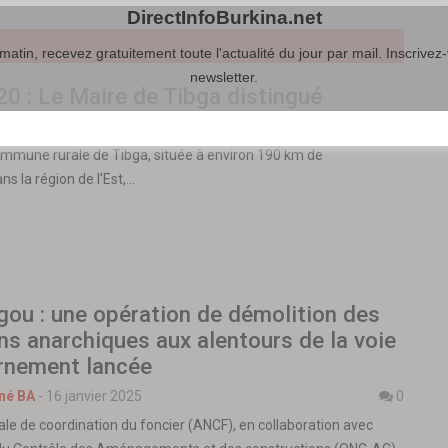
DirectInfoBurkina.net
atin, recevez gratuitement toute l'actualité du jour par mail. Inscrivez-
newsletter.
0 : Le Maire de Tibga distingué
né BA
-
13 octobre 2020
0
ommune rurale de Tibga, située à environ 190 km de
 la région de l’Est,…
ou : une opération de démolition des
ons anarchiques aux alentours de la voie
rnement lancée
né BA
-
16 janvier 2025
0
ale de coordination du foncier (ANCF), en collaboration avec