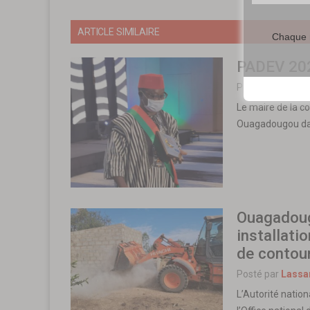
ARTICLE SIMILAIRE
Chaque m
PADEV 202
Posté par
Lassa
Le maire de la c
Ouagadougou dans
Ouagadoug
installati
de contou
Posté par
Lassa
L’Autorité nation