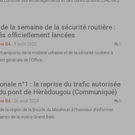
l du Contrôle des Aménagements et des constructions (ONC-AC)
 de la semaine de la sécurité routière :
tés officiellement lancées
né BA
-
9 août 2022
0
transports, de la mobilité urbaine et de la sécurité routière à
ion générale de l’Office…
onale n°1 : la reprise du trafic autorisée
 du pont de Hèrèdougou (Communiqué)
né BA
-
26 août 2024
0
de la région de la Boucle du Mouhoun à l’honneur d’informer,
aines de la rivière Grand Balé…