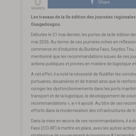
0
Share
SHARES
Les travaux de la IIe édition des journées régionales 
Ouagadougou.
Débutée le 21 mai dernier, les portes de la IIe édition d
mai 2026. Au terme de ces journées riches en réflexion
commerce et d’industrie du Burkina Faso, Seydou Tou, a 
mentionné que les recommandations issues de ces jour
actions publiques et privées en matière de logistique 
A cet effet, il a noté la nécessité de fluidifier les corri
portuaires, douanières et de transit ainsi que le renf
corriger les dysfonctionnements dans les ports maritime
transport et de la logistique, le développement de solu
recommandations », a-t-il ajouté. Au titre de ces reco
efforts dans la modernisation des infrastructures de 
Dans la mise en œuvre de ces recommandations, il a d
Faso (CCI-BF) à mettre en place, avec les autres acteurs
stratégique de souveraineté économique A l’entendre, 