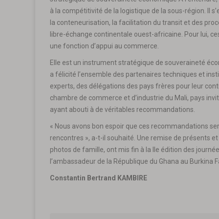
à la compétitivité de la logistique de la sous-région. Il 
la conteneurisation, la facilitation du transit et des pr
libre-échange continentale ouest-africaine. Pour lui, c
une fonction d’appui au commerce.
Elle est un instrument stratégique de souveraineté éco
a félicité l’ensemble des partenaires techniques et in
experts, des délégations des pays frères pour leur cont
chambre de commerce et d’industrie du Mali, pays invi
ayant abouti à de véritables recommandations.
« Nous avons bon espoir que ces recommandations seront
rencontres », a-t-il souhaité. Une remise de présents et 
photos de famille, ont mis fin à la IIe édition des journ
l’ambassadeur de la République du Ghana au Burkina Fa
Constantin Bertrand KAMBIRE