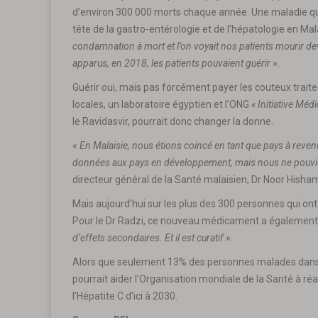
d’environ 300 000 morts chaque année. Une maladie qui 
tête de la gastro-entérologie et de l’hépatologie en Mal
condamnation à mort et l’on voyait nos patients mourir dev
apparus, en 2018, les patients pouvaient guérir
».
Guérir oui, mais pas forcément payer les couteux traitem
locales, un laboratoire égyptien et l’ONG
« Initiative Mé
le Ravidasvir, pourrait donc changer la donne.
«
En Malaisie, nous étions coincé en tant que pays à reven
données aux pays en développement, mais nous ne pouvion
directeur général de la Santé malaisien, Dr Noor Hisha
Mais aujourd’hui sur les plus des 300 personnes qui ont r
Pour le Dr Radzi, ce nouveau médicament a également
d’effets secondaires. Et il est curatif
».
Alors que seulement 13% des personnes malades dans l
pourrait aider l’Organisation mondiale de la Santé à réa
l’Hépatite C d’ici à 2030.