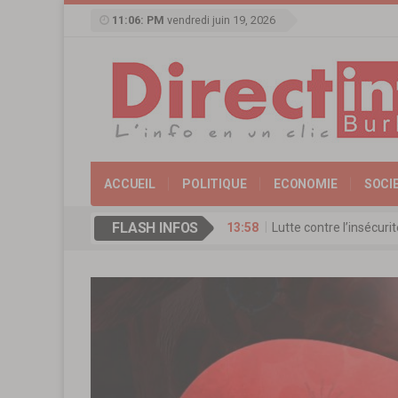
11:06: PM
vendredi juin 19, 2026
ACCUEIL
POLITIQUE
ECONOMIE
SOCI
FLASH INFOS
13:58
Lutte contre l’insécur
17:11
Agence de Promotion de
13:16
Coopération culturelle
13:09
Réserve militaire au Bu
13:07
Mémorial Thomas-Sanka