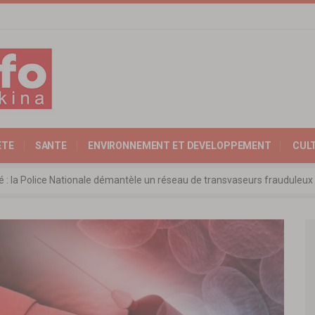
ETE
SANTE
ENVIRONNEMENT ET DEVELOPPEMENT
CUL
ité : la Police Nationale démantèle un réseau de transvaseurs fraudul
 l’Expertise Nationale : Communiqué relatif à l’édition 2025 du catalo
 : l’ambassadeur d’Allemagne échange avec le président de l’institut Far
rkina Faso : la nouvelle loi adoptée à l’unanimité
ra: les ministres chargés du Commerce de l’AES ravivent leurs convict