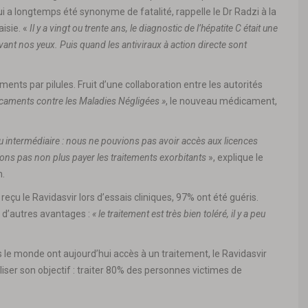
a longtemps été synonyme de fatalité, rappelle le Dr Radzi à la
aisie. «
Il y a vingt ou trente ans, le diagnostic de l’hépatite C était une
ant nos yeux. Puis quand les antiviraux à action directe sont
ents par pilules. Fruit d’une collaboration entre les autorités
dicaments contre les Maladies Négligées »
, le nouveau médicament,
u intermédiaire
: nous ne pouvions pas avoir accès aux licences
s pas non plus payer les traitements exorbitants
», explique le
m.
eçu le Ravidasvir lors d’essais cliniques, 97% ont été guéris.
 d’autres avantages :
« le traitement est très bien toléré, il y a peu
e monde ont aujourd’hui accès à un traitement, le Ravidasvir
liser son objectif : traiter 80% des personnes victimes de