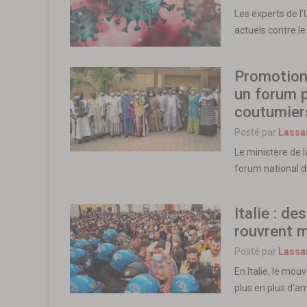
Les experts de l
actuels contre le
Promotion 
un forum p
coutumiers
Posté par
Lassa
Le ministère de 
forum national 
Italie : de
rouvrent m
Posté par
Lassa
En Italie, le mo
plus en plus d’a