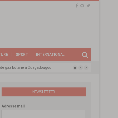
TURE
SPORT
INTERNATIONAL
eux de gaz butane à Ouagadougou
gue des experts agréés de l’APEN
afina
ions révolutionnaires
NEWSLETTER
Adresse mail