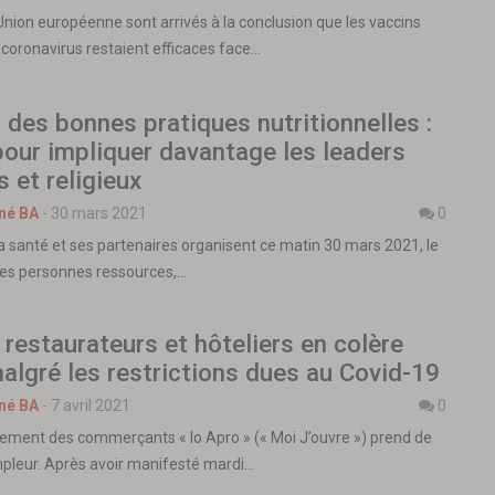
’Union européenne sont arrivés à la conclusion que les vaccins
 coronavirus restaient efficaces face…
des bonnes pratiques nutritionnelles :
our impliquer davantage les leaders
 et religieux
né BA
-
30 mars 2021
0
la santé et ses partenaires organisent ce matin 30 mars 2021, le
des personnes ressources,…
s restaurateurs et hôteliers en colère
algré les restrictions dues au Covid-19
né BA
-
7 avril 2021
0
uvement des commerçants « Io Apro » (« Moi J’ouvre ») prend de
mpleur. Après avoir manifesté mardi…