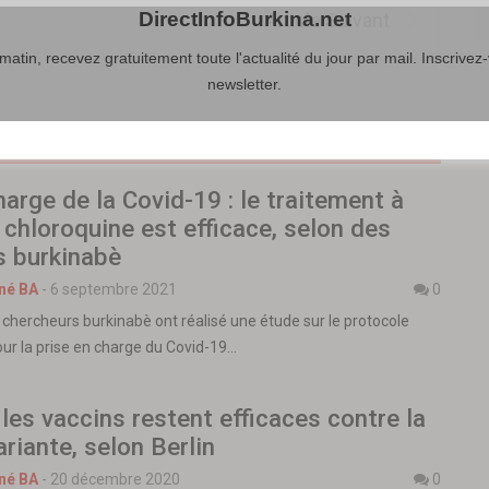
DirectInfoBurkina.net
Article Suivant
atin, recevez gratuitement toute l'actualité du jour par mail. Inscrivez-
newsletter.
harge de la Covid-19 : le traitement à
 chloroquine est efficace, selon des
s burkinabè
né BA
-
6 septembre 2021
0
 chercheurs burkinabè ont réalisé une étude sur le protocole
ur la prise en charge du Covid-19…
 les vaccins restent efficaces contre la
ariante, selon Berlin
né BA
-
20 décembre 2020
0