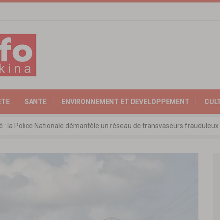
ETE
SANTE
ENVIRONNEMENT ET DEVELOPPEMENT
CUL
ité : la Police Nationale démantèle un réseau de transvaseurs fraudul
 l’Expertise Nationale : Communiqué relatif à l’édition 2025 du catalo
 : l’ambassadeur d’Allemagne échange avec le président de l’institut Far
rkina Faso : la nouvelle loi adoptée à l’unanimité
ra: les ministres chargés du Commerce de l’AES ravivent leurs convict