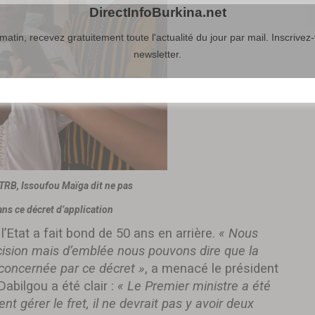
DirectInfoBurkina.net
atin, recevez gratuitement toute l'actualité du jour par mail. Inscrivez-
newsletter.
UTRB, Issoufou Maïga dit ne pas
ans ce décret d’application
l’Etat a fait bond de 50 ans en arrière.
« Nous
cision mais d’emblée nous pouvons dire que la
 concernée par ce décret »
, a menacé le président
abilgou a été clair :
« Le Premier ministre a été
nt gérer le fret, il ne devrait pas y avoir deux