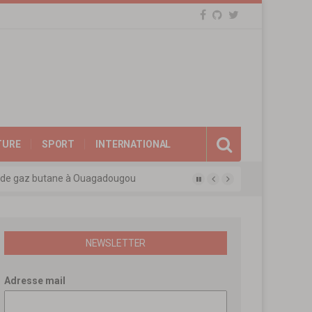
TURE
SPORT
INTERNATIONAL
eux de gaz butane à Ouagadougou
gue des experts agréés de l’APEN
afina
ions révolutionnaires
NEWSLETTER
Adresse mail