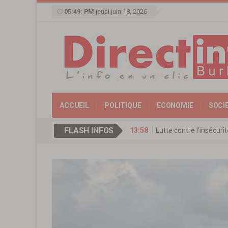
05:49: PM
jeudi juin 18, 2026
ACCUEIL
POLITIQUE
ECONOMIE
SOCI
FLASH INFOS
13:58
Lutte contre l’insécur
17:11
Agence de Promotion de
13:16
Coopération culturelle
13:09
Réserve militaire au Bu
13:07
Mémorial Thomas-Sanka