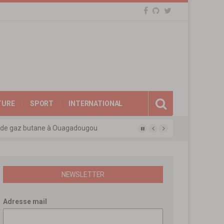
TURE
SPORT
INTERNATIONAL
eux de gaz butane à Ouagadougou
gue des experts agréés de l’APEN
afina
ions révolutionnaires
NEWSLETTER
Adresse mail