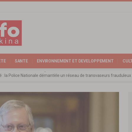
ETE
SANTE
ENVIRONNEMENT ET DEVELOPPEMENT
CUL
ité : la Police Nationale démantèle un réseau de transvaseurs fraudul
 l’Expertise Nationale : Communiqué relatif à l’édition 2025 du catalo
 : l’ambassadeur d’Allemagne échange avec le président de l’institut Far
rkina Faso : la nouvelle loi adoptée à l’unanimité
ra: les ministres chargés du Commerce de l’AES ravivent leurs convict