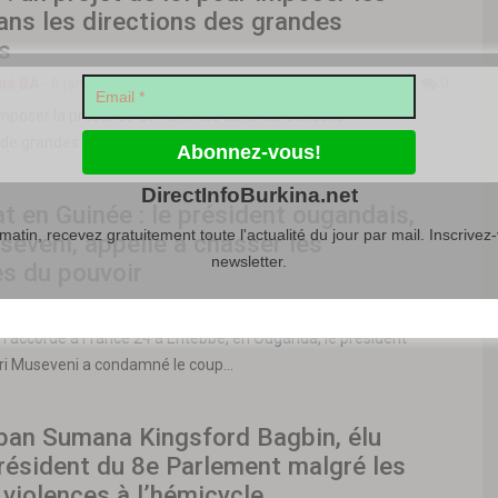
ns les directions des grandes
s
né BA
-
6 janvier 2021
0
imposer la présence de femmes dans les Conseils
 de grandes entreprises cotées en bourse, selon un projet…
DirectInfoBurkina.net
t en Guinée : le président ougandais,
atin, recevez gratuitement toute l'actualité du jour par mail. Inscrivez-
eveni, appelle à chasser les
newsletter.
es du pouvoir
né BA
-
8 septembre 2021
0
n accordé à France 24 à Entebbe, en Ouganda, le président
i Museveni a condamné le coup…
lban Sumana Kingsford Bagbin, élu
résident du 8e Parlement malgré les
violences à l’hémicycle