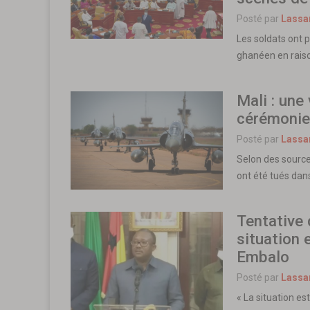
Posté par
Lassa
Les soldats ont p
ghanéen en rais
Mali : une
cérémonie 
Posté par
Lassa
Selon des sources
ont été tués dans
Tentative 
situation 
Embalo
Posté par
Lassa
« La situation es