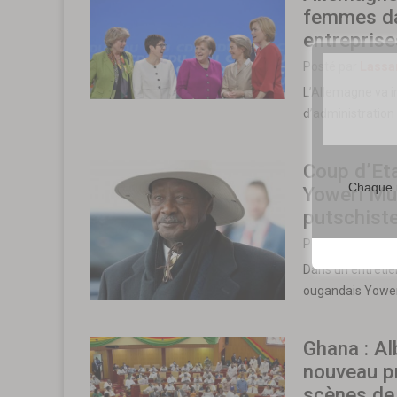
femmes da
entreprise
Posté par
Lassa
L’Allemagne va 
d’administration
Coup d’Eta
Chaque m
Yoweri Mus
putschist
Posté par
Lassa
Dans un entretie
ougandais Yower
Ghana : A
nouveau p
scènes de 