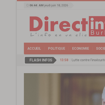
06:44: AM
jeudi juin 18, 2026
ACCUEIL
POLITIQUE
ECONOMIE
SOCI
FLASH INFOS
13:58
Lutte contre l’insécur
17:11
Agence de Promotion de
13:16
Coopération culturelle
13:09
Réserve militaire au Bu
13:07
Mémorial Thomas-Sanka