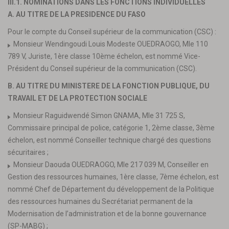
III.1. NOMINATIONS DANS LES FONCTIONS INDIVIDUELLES
A. AU TITRE DE LA PRESIDENCE DU FASO
Pour le compte du Conseil supérieur de la communication (CSC) :
Monsieur Wendingoudi Louis Modeste OUEDRAOGO, Mle 110
789 V, Juriste, 1ère classe 10ème échelon, est nommé Vice-
Président du Conseil supérieur de la communication (CSC).
B. AU TITRE DU MINISTERE DE LA FONCTION PUBLIQUE, DU
TRAVAIL ET DE LA PROTECTION SOCIALE
Monsieur Raguidwendé Simon GNAMA, Mle 31 725 S,
Commissaire principal de police, catégorie 1, 2ème classe, 3ème
échelon, est nommé Conseiller technique chargé des questions
sécuritaires ;
Monsieur Daouda OUEDRAOGO, Mle 217 039 M, Conseiller en
Gestion des ressources humaines, 1ère classe, 7ème échelon, est
nommé Chef de Département du développement de la Politique
des ressources humaines du Secrétariat permanent de la
Modernisation de l’administration et de la bonne gouvernance
(SP-MABG) ;