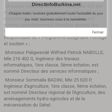
DirectInfoBurkina.net
Monsieur Oula Damien OUATTARA, Mle 254 841
M, Ingénieur du développement rural, socio-
Chaque matin, recevez gratuitement toute l'actualité du jour
économiste, 1ère classe, 3ème échelon, est
par mail. Inscrivez-vous à la newsletter.
nommé cumulativement Directeur général des
études et des statistiques sectorielles et
Fermer
Responsable du « Programme budgétaire Pilotage
et soutien » ;
Monsieur Paligwendé Wilfried Patrick NABOLLE,
Mle 216 402 G, Ingénieur des travaux
informatiques, 1ère classe, 5ème échelon, est
nommé Directeur des services informatiques ;
Monsieur Sommaïla BADINI, Mle 25 620 P,
Ingénieur d’agriculture, 1ère classe, 9ème échelon,
est nommé Directeur régional de l’Agriculture, des
aménagements hydro-agricoles et de la
mécanisation du Sahel.