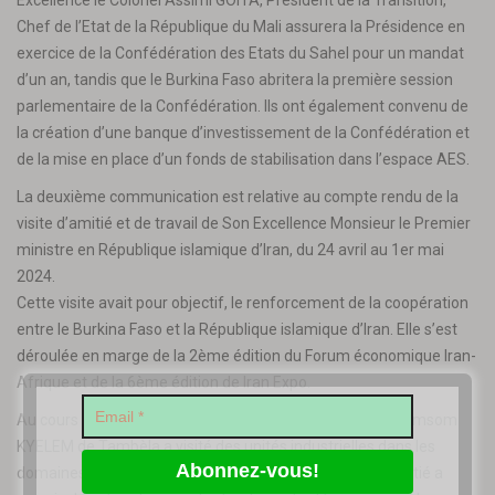
Excellence le Colonel Assimi GOITA, Président de la Transition,
Chef de l’Etat de la République du Mali assurera la Présidence en
exercice de la Confédération des Etats du Sahel pour un mandat
d’un an, tandis que le Burkina Faso abritera la première session
parlementaire de la Confédération. Ils ont également convenu de
la création d’une banque d’investissement de la Confédération et
de la mise en place d’un fonds de stabilisation dans l’espace AES.
La deuxième communication est relative au compte rendu de la
visite d’amitié et de travail de Son Excellence Monsieur le Premier
ministre en République islamique d’Iran, du 24 avril au 1er mai
2024.
Cette visite avait pour objectif, le renforcement de la coopération
entre le Burkina Faso et la République islamique d’Iran. Elle s’est
déroulée en marge de la 2ème édition du Forum économique Iran-
Afrique et de la 6ème édition de Iran Expo.
Au cours de son séjour, Son Excellence Apollinaire Joachimsom
KYELEM de Tambèla a visité des unités industrielles dans les
domaines de l’énergie et de la défense. Cette visite d’amitié a