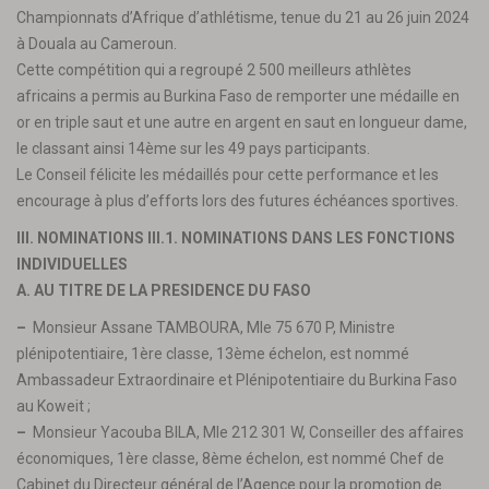
Championnats d’Afrique d’athlétisme, tenue du 21 au 26 juin 2024
à Douala au Cameroun.
Cette compétition qui a regroupé 2 500 meilleurs athlètes
africains a permis au Burkina Faso de remporter une médaille en
or en triple saut et une autre en argent en saut en longueur dame,
le classant ainsi 14ème sur les 49 pays participants.
Le Conseil félicite les médaillés pour cette performance et les
encourage à plus d’efforts lors des futures échéances sportives.
III. NOMINATIONS III.1. NOMINATIONS DANS LES FONCTIONS
INDIVIDUELLES
A. AU TITRE DE LA PRESIDENCE DU FASO
–
Monsieur Assane TAMBOURA, Mle 75 670 P, Ministre
plénipotentiaire, 1ère classe, 13ème échelon, est nommé
Ambassadeur Extraordinaire et Plénipotentiaire du Burkina Faso
au Koweit ;
–
Monsieur Yacouba BILA, Mle 212 301 W, Conseiller des affaires
économiques, 1ère classe, 8ème échelon, est nommé Chef de
Cabinet du Directeur général de l’Agence pour la promotion de