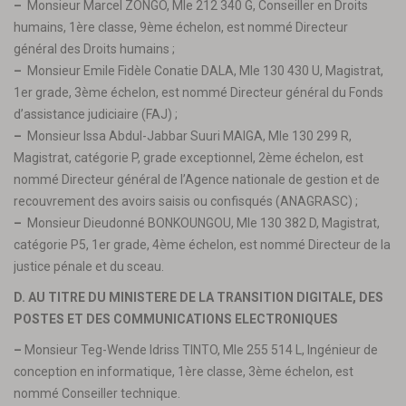
–
Monsieur Marcel ZONGO, Mle 212 340 G, Conseiller en Droits
humains, 1ère classe, 9ème échelon, est nommé Directeur
général des Droits humains ;
–
Monsieur Emile Fidèle Conatie DALA, Mle 130 430 U, Magistrat,
1er grade, 3ème échelon, est nommé Directeur général du Fonds
d’assistance judiciaire (FAJ) ;
–
Monsieur Issa Abdul-Jabbar Suuri MAIGA, Mle 130 299 R,
Magistrat, catégorie P, grade exceptionnel, 2ème échelon, est
nommé Directeur général de l’Agence nationale de gestion et de
recouvrement des avoirs saisis ou confisqués (ANAGRASC) ;
–
Monsieur Dieudonné BONKOUNGOU, Mle 130 382 D, Magistrat,
catégorie P5, 1er grade, 4ème échelon, est nommé Directeur de la
justice pénale et du sceau.
D. AU TITRE DU MINISTERE DE LA TRANSITION DIGITALE, DES
POSTES ET DES COMMUNICATIONS ELECTRONIQUES
–
Monsieur Teg-Wende Idriss TINTO, Mle 255 514 L, Ingénieur de
conception en informatique, 1ère classe, 3ème échelon, est
nommé Conseiller technique.