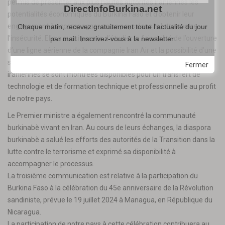
permis de présenter aux plus hautes autorités iraniennes les
DirectInfoBurkina.net
potentialités économiques du Burkina Faso et d’obtenir leur
engagement à accompagner notre pays dans la lutte contre
Chaque matin, recevez gratuitement toute l'actualité du jour
l’insécurité. Elle a aussi permis d’étudier la faisabilité de l’ouverture
par mail. Inscrivez-vous à la newsletter.
d’une ligne aérienne de la compagnie Iran Air et la possibilité d’une
suppression totale de visa entre nos deux pays. Les autorités
Fermer
iraniennes se sont montrées disponibles pour un transfert de
technologie et de formation technique et professionnelle au profit
de notre pays.
Le Premier ministre a également rencontré la communauté
burkinabè vivant en Iran. Au cours de leurs échanges, la diaspora
burkinabè a salué les efforts des autorités de la Transition dans la
lutte contre le terrorisme et exprimé sa disponibilité à
accompagner le processus.
La troisième communication est relative à la participation du
Burkina Faso à la célébration du 45e anniversaire de la Révolution
sandiniste, prévue le 19 juillet 2024 à Managua, en République du
Nicaragua.
La participation de notre pays à cette célébration contribuera au