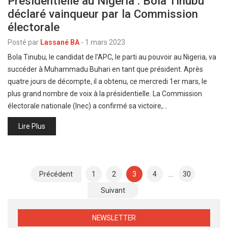
Présidentielle au Nigeria : Bola Tinubu
déclaré vainqueur par la Commission
électorale
Posté par
Lassané BA
-
1 mars 2023
Bola Tinubu, le candidat de l’APC, le parti au pouvoir au Nigeria, va
succéder à Muhammadu Buhari en tant que président. Après
quatre jours de décompte, il a obtenu, ce mercredi 1er mars, le
plus grand nombre de voix à la présidentielle. La Commission
électorale nationale (Inec) a confirmé sa victoire,…
Lire Plus
Pagination
Précédent
1
2
3
4
…
30
des
Suivant
publications
NEWSLETTER