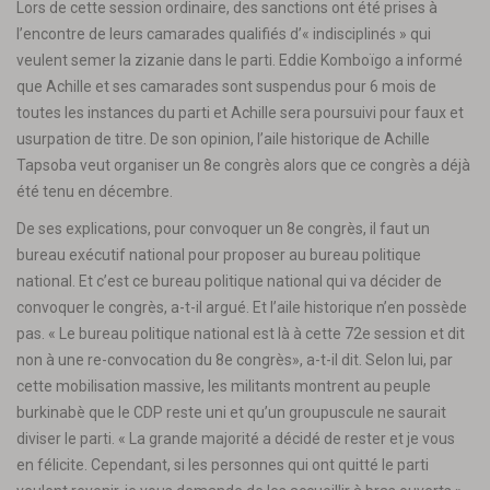
Lors de cette session ordinaire, des sanctions ont été prises à
l’encontre de leurs camarades qualifiés d’« indisciplinés » qui
veulent semer la zizanie dans le parti. Eddie Komboïgo a informé
que Achille et ses camarades sont suspendus pour 6 mois de
toutes les instances du parti et Achille sera poursuivi pour faux et
usurpation de titre. De son opinion, l’aile historique de Achille
Tapsoba veut organiser un 8e congrès alors que ce congrès a déjà
été tenu en décembre.
De ses explications, pour convoquer un 8e congrès, il faut un
bureau exécutif national pour proposer au bureau politique
national. Et c’est ce bureau politique national qui va décider de
convoquer le congrès, a-t-il argué. Et l’aile historique n’en possède
pas. « Le bureau politique national est là à cette 72e session et dit
non à une re-convocation du 8e congrès», a-t-il dit. Selon lui, par
cette mobilisation massive, les militants montrent au peuple
burkinabè que le CDP reste uni et qu’un groupuscule ne saurait
diviser le parti. « La grande majorité a décidé de rester et je vous
en félicite. Cependant, si les personnes qui ont quitté le parti