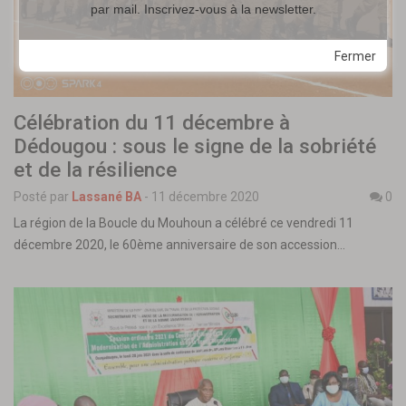
par mail. Inscrivez-vous à la newsletter.
Fermer
Célébration du 11 décembre à
Dédougou : sous le signe de la sobriété
et de la résilience
Posté par
Lassané BA
-
11 décembre 2020
0
La région de la Boucle du Mouhoun a célébré ce vendredi 11
décembre 2020, le 60ème anniversaire de son accession…