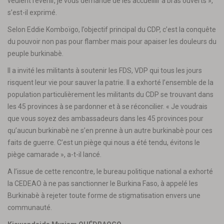
veulent revenir, je vous demande de les accueillir à bras ouverts »,
s’est-il exprimé.
Selon Eddie Komboïgo, l’objectif principal du CDP, c’est la conquête
du pouvoir non pas pour flamber mais pour apaiser les douleurs du
peuple burkinabè.
Il a invité les militants à soutenir les FDS, VDP qui tous les jours
risquent leur vie pour sauver la patrie. Il a exhorté l’ensemble de la
population particulièrement les militants du CDP se trouvant dans
les 45 provinces à se pardonner et à se réconcilier. « Je voudrais
que vous soyez des ambassadeurs dans les 45 provinces pour
qu’aucun burkinabè ne s’en prenne à un autre burkinabè pour ces
faits de guerre. C’est un piège qui nous a été tendu, évitons le
piège camarade », a-t-il lancé.
A l’issue de cette rencontre, le bureau politique national a exhorté
la CEDEAO à ne pas sanctionner le Burkina Faso, à appelé les
Burkinabè à rejeter toute forme de stigmatisation envers une
communauté.