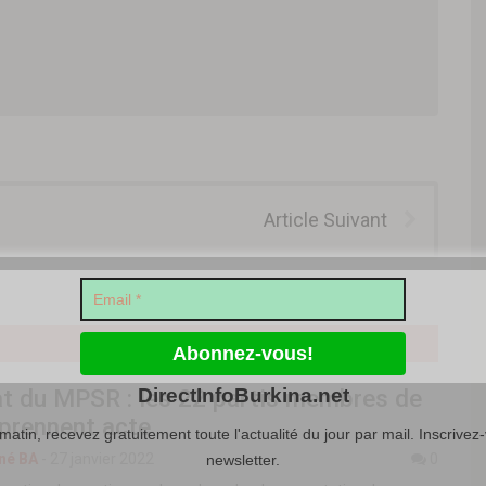
Article Suivant
DirectInfoBurkina.net
at du MPSR : les 22 partis membres de
 prennent acte
atin, recevez gratuitement toute l'actualité du jour par mail. Inscrivez-
né BA
-
27 janvier 2022
0
newsletter.