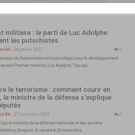
laration des partis membres du cadre de concertation de
FOP sur la situation nationale. « La crise…
t militaire : le parti de Luc Adolphe
ent les putschistes
né BA
-
26 janvier 2022
0
claration du Rassemblement patriotique pour le développement
l’ancien Premier ministre, Luc Adolphe Tiao qui…
re le terrorisme : comment courir en
t, le ministre de la défense s’explique
députés
né BA
-
27 novembre 2021
0
reçu le ministre de la défense nationale et des anciens
thélémy Simporé, le vendredi 26 novembre…