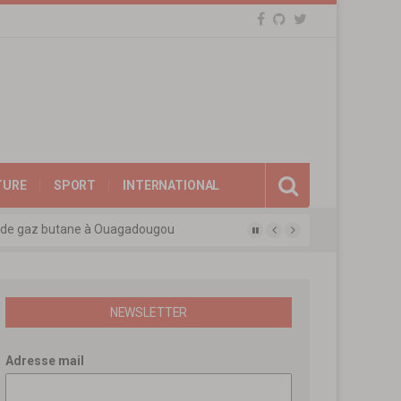
TURE
SPORT
INTERNATIONAL
eux de gaz butane à Ouagadougou
gue des experts agréés de l’APEN
afina
ions révolutionnaires
NEWSLETTER
Adresse mail