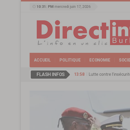
10:31: PM
mercredi juin 17, 2026
ACCUEIL
POLITIQUE
ECONOMIE
SOCI
FLASH INFOS
13:58
Lutte contre l’insécur
17:11
Agence de Promotion de
13:16
Coopération culturelle
13:09
Réserve militaire au Bu
13:07
Mémorial Thomas-Sanka