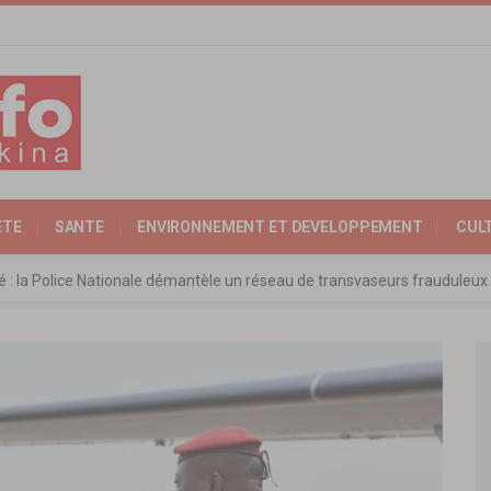
ETE
SANTE
ENVIRONNEMENT ET DEVELOPPEMENT
CUL
ité : la Police Nationale démantèle un réseau de transvaseurs fraudul
 l’Expertise Nationale : Communiqué relatif à l’édition 2025 du catalo
 : l’ambassadeur d’Allemagne échange avec le président de l’institut Far
rkina Faso : la nouvelle loi adoptée à l’unanimité
ra: les ministres chargés du Commerce de l’AES ravivent leurs convict