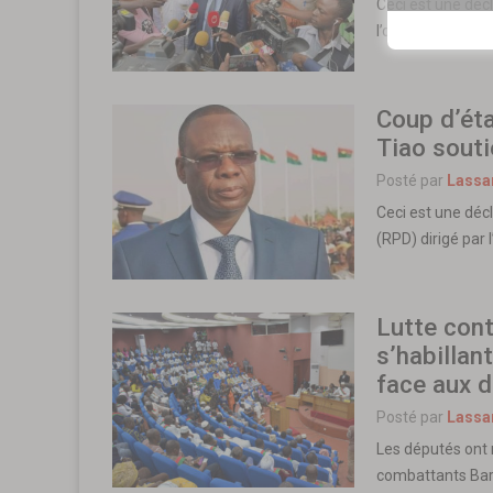
Ceci est une déc
l’opposition ex-C
Coup d’éta
Tiao souti
Posté par
Lassa
Ceci est une dé
(RPD) dirigé par 
Lutte cont
s’habillan
face aux 
Posté par
Lassa
Les députés ont 
combattants Bar