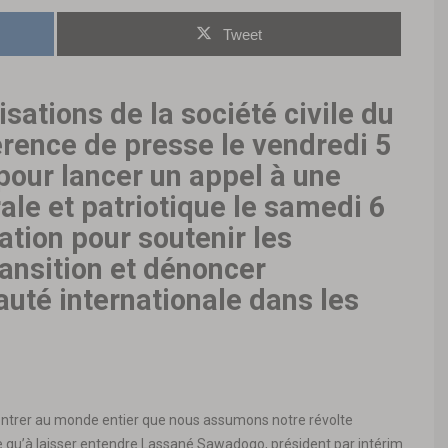
Tweet
sations de la société civile du
rence de presse le vendredi 5
our lancer un appel à une
le et patriotique le samedi 6
ation pour soutenir les
ransition et dénoncer
uté internationale dans les
 montrer au monde entier que nous assumons notre révolte
ce qu’à laisser entendre Lassané Sawadogo, président par intérim