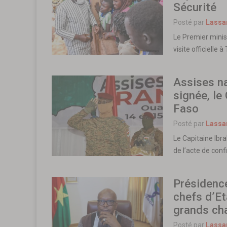
Sécurité
Posté par
Lassa
Le Premier minis
visite officielle
Assises na
signée, le
Faso
Posté par
Lassa
Le Capitaine Ibra
de l’acte de con
Présidence
chefs d’Et
grands cha
Posté par
Lassa