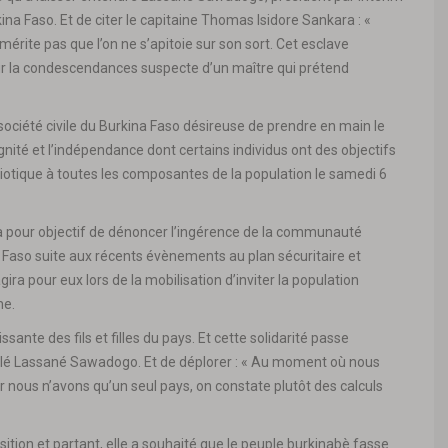
a Faso. Et de citer le capitaine Thomas Isidore Sankara : «
mérite pas que l’on ne s’apitoie sur son sort. Cet esclave
 sur la condescendances suspecte d’un maître qui prétend
 société civile du Burkina Faso désireuse de prendre en main le
ignité et l’indépendance dont certains individus ont des objectifs
riotique à toutes les composantes de la population le samedi 6
n a pour objectif de dénoncer l’ingérence de la communauté
a Faso suite aux récents évènements au plan sécuritaire et
agira pour eux lors de la mobilisation d’inviter la population
me.
issante des fils et filles du pays. Et cette solidarité passe
elé Lassané Sawadogo. Et de déplorer : « Au moment où nous
r nous n’avons qu’un seul pays, on constate plutôt des calculs
nsition et partant, elle a souhaité que le peuple burkinabè fasse