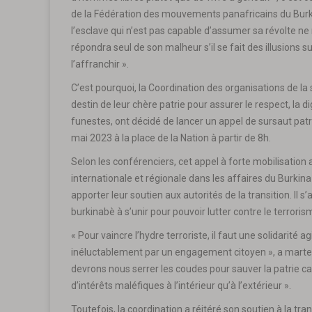
de la Fédération des mouvements panafricains du Burkin
l’esclave qui n’est pas capable d’assumer sa révolte ne 
répondra seul de son malheur s’il se fait des illusions
l’affranchir ».
C’est pourquoi, la Coordination des organisations de la
destin de leur chère patrie pour assurer le respect, la d
funestes, ont décidé de lancer un appel de sursaut pat
mai 2023 à la place de la Nation à partir de 8h.
Selon les conférenciers, cet appel à forte mobilisatio
internationale et régionale dans les affaires du Burkin
apporter leur soutien aux autorités de la transition. Il s’
burkinabè à s’unir pour pouvoir lutter contre le terroris
« Pour vaincre l’hydre terroriste, il faut une solidarité ag
inéluctablement par un engagement citoyen », a mart
devrons nous serrer les coudes pour sauver la patrie ca
d’intérêts maléfiques à l’intérieur qu’à l’extérieur ».
Toutefois, la coordination a réitéré son soutien à la tra