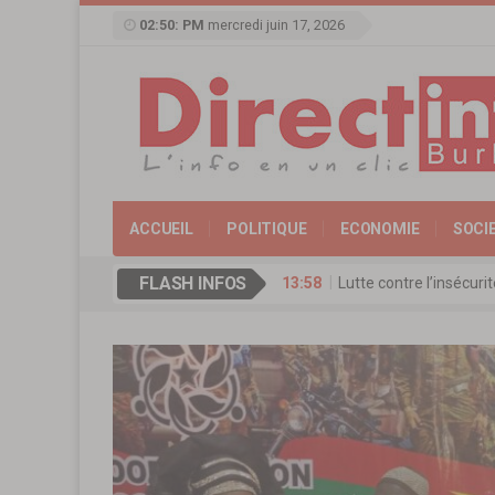
02:50: PM
mercredi juin 17, 2026
ACCUEIL
POLITIQUE
ECONOMIE
SOCI
FLASH INFOS
13:58
Lutte contre l’insécur
17:11
Agence de Promotion de
13:16
Coopération culturelle
13:09
Réserve militaire au Bu
13:07
Mémorial Thomas-Sanka