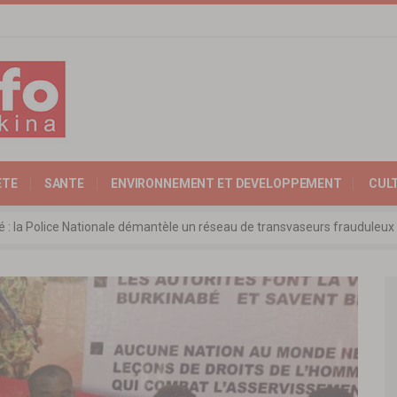
ETE
SANTE
ENVIRONNEMENT ET DEVELOPPEMENT
CUL
ité : la Police Nationale démantèle un réseau de transvaseurs fraudul
 l’Expertise Nationale : Communiqué relatif à l’édition 2025 du catalo
 : l’ambassadeur d’Allemagne échange avec le président de l’institut Far
rkina Faso : la nouvelle loi adoptée à l’unanimité
ra: les ministres chargés du Commerce de l’AES ravivent leurs convict