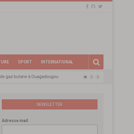
TURE
SPORT
INTERNATIONAL
eux de gaz butane à Ouagadougou
gue des experts agréés de l’APEN
afina
ions révolutionnaires
NEWSLETTER
Adresse mail