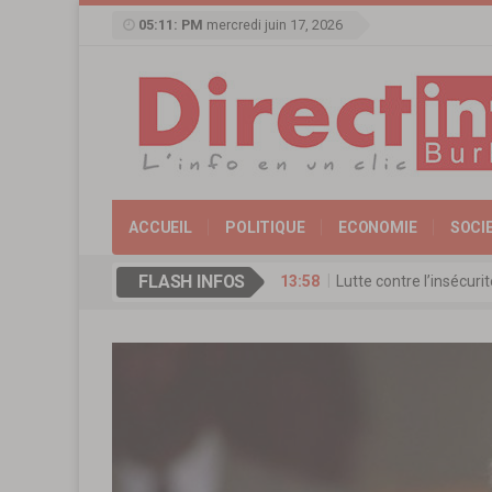
05:11: PM
mercredi juin 17, 2026
ACCUEIL
POLITIQUE
ECONOMIE
SOCI
FLASH INFOS
13:58
Lutte contre l’insécur
17:11
Agence de Promotion de
13:16
Coopération culturelle
13:09
Réserve militaire au Bu
13:07
Mémorial Thomas-Sanka