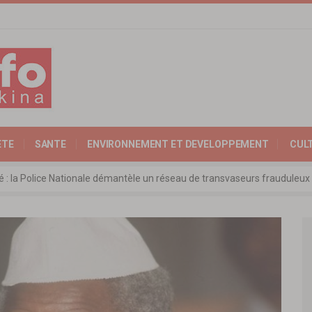
ETE
SANTE
ENVIRONNEMENT ET DEVELOPPEMENT
CUL
ité : la Police Nationale démantèle un réseau de transvaseurs fraudul
 l’Expertise Nationale : Communiqué relatif à l’édition 2025 du catalo
 : l’ambassadeur d’Allemagne échange avec le président de l’institut Far
rkina Faso : la nouvelle loi adoptée à l’unanimité
ra: les ministres chargés du Commerce de l’AES ravivent leurs convict