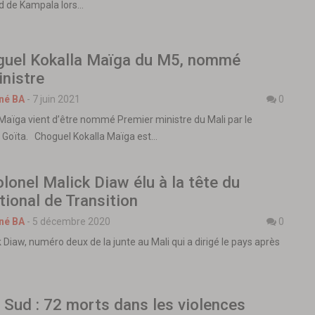
rd de Kampala lors…
oguel Kokalla Maïga du M5, nommé
nistre
né BA
-
7 juin 2021
0
Maïga vient d’être nommé Premier ministre du Mali par le
 Goïta. Choguel Kokalla Maïga est…
Colonel Malick Diaw élu à la tête du
tional de Transition
né BA
-
5 décembre 2020
0
 Diaw, numéro deux de la junte au Mali qui a dirigé le pays après
 Sud : 72 morts dans les violences