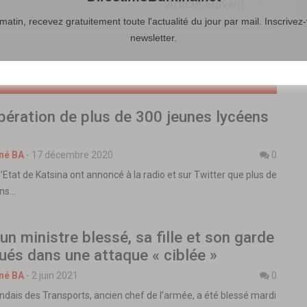
Article Suivant
atin, recevez gratuitement toute l'actualité du jour par mail. Inscrivez-
newsletter.
libération de plus de 300 jeunes lycéens
né BA
-
17 décembre 2020
0
l’Etat de Katsina ont annoncé à la radio et sur Twitter que plus de
ens…
un ministre blessé, sa fille et son garde
ués dans une attaque « ciblée »
né BA
-
2 juin 2021
0
ndais des Transports, ancien chef de l’armée, a été blessé mardi