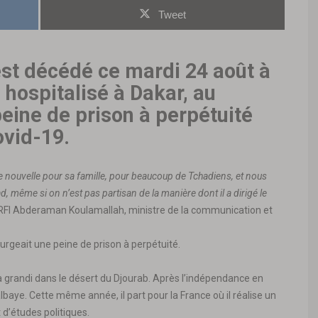
Tweet
est décédé ce mardi 24 août à
é hospitalisé à Dakar, au
peine de prison à perpétuité
ovid-19.
e nouvelle pour sa famille, pour beaucoup de Tchadiens, et nous
, même si on n’est pas partisan de la manière dont il a dirigé le
à RFI Abderaman Koulamallah, ministre de la communication et
purgeait une peine de prison à perpétuité.
 grandi dans le désert du Djourab. Après l’indépendance en
aye. Cette même année, il part pour la France où il réalise un
 d’études politiques.