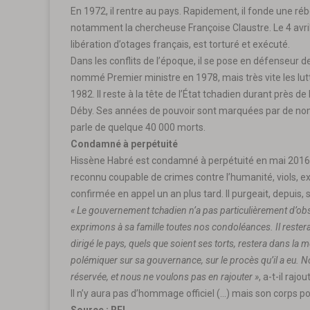
En 1972, il rentre au pays. Rapidement, il fonde une réb
notamment la chercheuse Françoise Claustre. Le 4 avri
libération d’otages français, est torturé et exécuté.
Dans les conflits de l’époque, il se pose en défenseur d
nommé Premier ministre en 1978, mais très vite les lutte
1982. Il reste à la tête de l’État tchadien durant près d
Déby. Ses années de pouvoir sont marquées par de no
parle de quelque 40 000 morts.
Condamné à perpétuité
Hissène Habré est condamné à perpétuité en mai 2016 à 
reconnu coupable de crimes contre l’humanité, viols, 
confirmée en appel un an plus tard. Il purgeait, depuis,
« Le gouvernement tchadien n’a pas particulièrement d’ob
exprimons à sa famille toutes nos condoléances. Il rester
dirigé le pays, quels que soient ses torts, restera dans la 
polémiquer sur sa gouvernance, sur le procès qu’il a eu. N
réservée, et nous ne voulons pas en rajouter »
, a-t-il rajou
Il n’y aura pas d’hommage officiel (…) mais son corps pou
Source : RFI