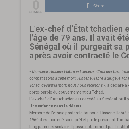
0
Share
SHARES
L’ex-chef d’État tchadien 
l’âge de 79 ans. Il avait ét
Sénégal où il purgeait sa 
après avoir contracté le C
« Monsieur Hissène Habré est décédé. C’est une bien trist
compatissons à cette mort. Hissène Habré a dirigé le Tchad
Tchad, devant la mort, nous nous inclinons »
, a déclaré 
porte-parole du gouvernement du Tchad.
L’ex-chef d’État tchadien est décédé au Sénégal, où il 
Une enfance dans le désert
Membre de l’ethnie pastorale touboue, Hissène Habré a
1960, il est nommé sous-préfet par le président Tombalb
long parcours scolaire. Il passe notamment par l’Institut