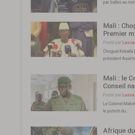
par balles au no
Mali : Ch
Premier mi
Posté par
Lassa
Choguel Kokalla 
président Assimi
Mali : le 
Conseil na
Posté par
Lassa
Le Colonel Malick
le putsch du…
Afrique du