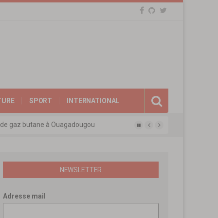
TURE
SPORT
INTERNATIONAL
eux de gaz butane à Ouagadougou
gue des experts agréés de l’APEN
afina
ions révolutionnaires
NEWSLETTER
Adresse mail