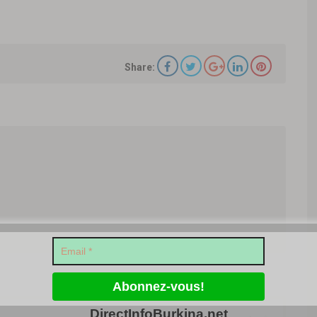
Share:
DirectInfoBurkina.net