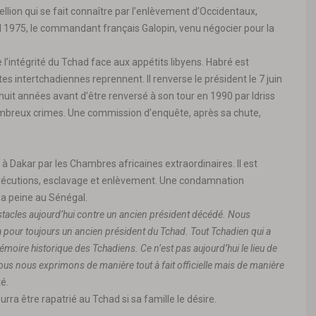
ellion qui se fait connaître par l’enlèvement d’Occidentaux,
l 1975, le commandant français Galopin, venu négocier pour la
e l’intégrité du Tchad face aux appétits libyens. Habré est
s intertchadiennes reprennent. Il renverse le président le 7 juin
e huit années avant d’être renversé à son tour en 1990 par Idriss
mbreux crimes. Une commission d’enquête, après sa chute,
Dakar par les Chambres africaines extraordinaires. Il est
exécutions, esclavage et enlèvement. Une condamnation
 sa peine au Sénégal.
stacles aujourd’hui contre un ancien président décédé. Nous
a pour toujours un ancien président du Tchad. Tout Tchadien qui a
mémoire historique des Tchadiens. Ce n’est pas aujourd’hui le lieu de
ous nous exprimons de manière tout à fait officielle mais de manière
té.
rra être rapatrié au Tchad si sa famille le désire.