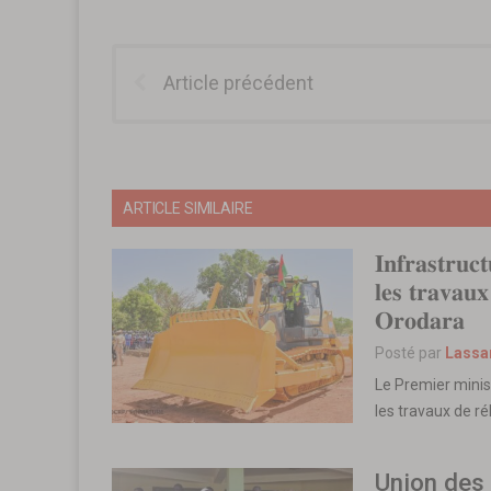
Article précédent
ARTICLE SIMILAIRE
𝐈𝐧𝐟𝐫𝐚𝐬𝐭𝐫𝐮𝐜
𝐥𝐞𝐬 𝐭𝐫𝐚𝐯𝐚𝐮
𝐎𝐫𝐨𝐝𝐚𝐫𝐚
Posté par
Lassa
Le Premier minis
les travaux de ré
Union des