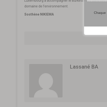
Luxembourg à accompagner le Burkina Faso dans ses d
domaine de l’environnement.
Chaque m
Sosthène NIKIEMA
Lassané BA