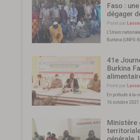
Faso : une
dégager d
Posté par
Lassa
L’Union national
Burkina (UNPS-B
41e Journé
Burkina F
alimentair
Posté par
Lassa
En prélude à la 
16 octobre 2021 
Ministère 
territorial
générale, 