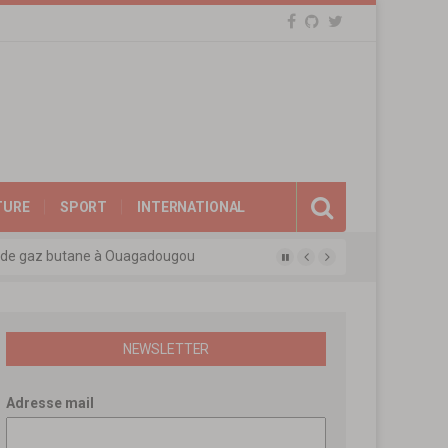
TURE
SPORT
INTERNATIONAL
eux de gaz butane à Ouagadougou
gue des experts agréés de l’APEN
afina
ions révolutionnaires
NEWSLETTER
Adresse mail