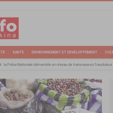
ETE
SANTE
ENVIRONNEMENT ET DEVELOPPEMENT
CUL
ité : la Police Nationale démantèle un réseau de transvaseurs fraudul
 l’Expertise Nationale : Communiqué relatif à l’édition 2025 du catalo
 : l’ambassadeur d’Allemagne échange avec le président de l’institut Far
rkina Faso : la nouvelle loi adoptée à l’unanimité
ra: les ministres chargés du Commerce de l’AES ravivent leurs convict