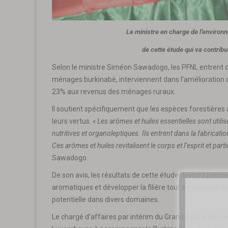
Le ministre en charge de l’environ
de cette étude qui va contrib
Selon le ministre Siméon Sawadogo, les PFNL entrent dan
ménages burkinabè, interviennent dans l’amélioration d
23% aux revenus des ménages ruraux.
Il soutient spécifiquement que les espèces forestières
leurs vertus.
« Les arômes et huiles essentielles sont utili
nutritives et organoleptiques. Ils entrent dans la fabrica
Ces arômes et huiles revitalisent le corps et l’esprit et part
Sawadogo.
De son avis, les résultats de cette étude devront perm
aromatiques et développer la filière tout en donnant des
potentielle dans divers domaines.
Le chargé d’affaires par intérim du Grand-Duché de L