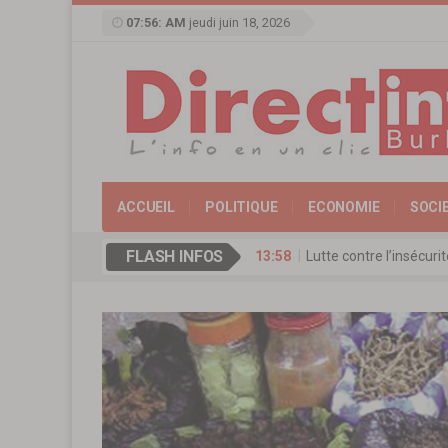
07:56: AM
jeudi juin 18, 2026
ACCUEIL
POLITIQUE
ECONOMIE
SOCI
FLASH INFOS
13:58
Lutte contre l’insécur
17:11
Agence de Promotion de
13:16
Coopération culturelle
13:09
Réserve militaire au Bu
13:07
Mémorial Thomas-Sanka