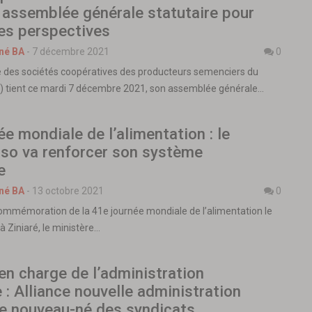
 assemblée générale statutaire pour
es perspectives
né BA
-
7 décembre 2021
0
e des sociétés coopératives des producteurs semenciers du
) tient ce mardi 7 décembre 2021, son assemblée générale…
e mondiale de l’alimentation : le
aso va renforcer son système
e
né BA
-
13 octobre 2021
0
commémoration de la 41e journée mondiale de l’alimentation le
à Ziniaré, le ministère…
en charge de l’administration
e : Alliance nouvelle administration
le nouveau-né des syndicats