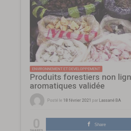
ENVIRONNEMENT ET DEVELOPPEMENT
Produits forestiers non lig
aromatiques validée
Posté le
18 février 2021
par
Lassané BA
0
Share
SHARES