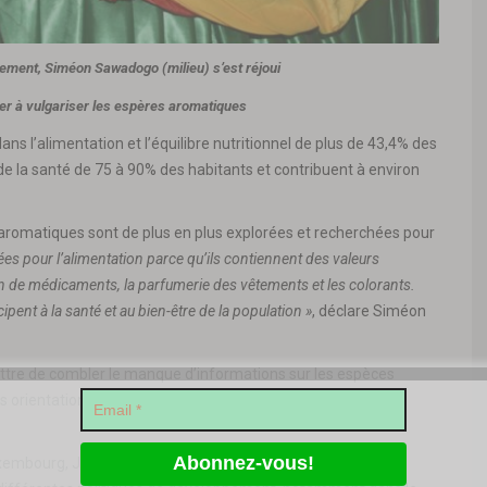
nement, Siméon Sawadogo (milieu) s’est réjoui
uer à vulgariser les espères aromatiques
s l’alimentation et l’équilibre nutritionnel de plus de 43,4% des
e la santé de 75 à 90% des habitants et contribuent à environ
 aromatiques sont de plus en plus explorées et recherchées pour
sées pour l’alimentation parce qu’ils contiennent des valeurs
tion de médicaments, la parfumerie des vêtements et les colorants.
icipent à la santé et au bien-être de la population »
, déclare Siméon
ettre de combler le manque d’informations sur les espèces
 orientations sur les substances extraites et leur utilisation
uxembourg, Joseph Senninger a réitéré l’engagement du