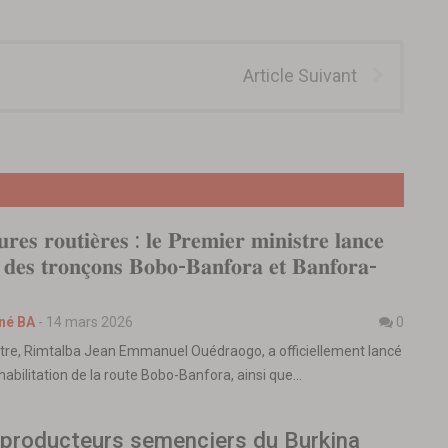
Article Suivant
𝐮𝐫𝐞𝐬 𝐫𝐨𝐮𝐭𝐢𝐞̀𝐫𝐞𝐬 : 𝐥𝐞 𝐏𝐫𝐞𝐦𝐢𝐞𝐫 𝐦𝐢𝐧𝐢𝐬𝐭𝐫𝐞 𝐥𝐚𝐧𝐜𝐞
𝐱 𝐝𝐞𝐬 𝐭𝐫𝐨𝐧𝐜̧𝐨𝐧𝐬 𝐁𝐨𝐛𝐨-𝐁𝐚𝐧𝐟𝐨𝐫𝐚 𝐞𝐭 𝐁𝐚𝐧𝐟𝐨𝐫𝐚-
né BA
-
14 mars 2026
0
tre, Rimtalba Jean Emmanuel Ouédraogo, a officiellement lancé
habilitation de la route Bobo-Banfora, ainsi que…
 producteurs semenciers du Burkina