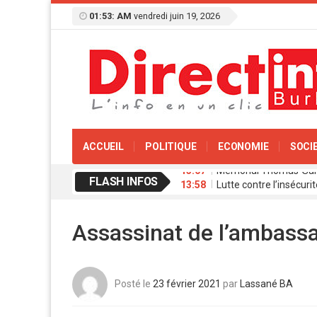
01:53: AM
vendredi juin 19, 2026
ACCUEIL
POLITIQUE
ECONOMIE
SOCI
FLASH INFOS
13:58
Lutte contre l’insécur
17:11
Agence de Promotion de
13:16
Coopération culturelle
13:09
Réserve militaire au Bu
Assassinat de l’ambassa
13:07
Mémorial Thomas-Sanka
Posté le
23 février 2021
par
Lassané BA