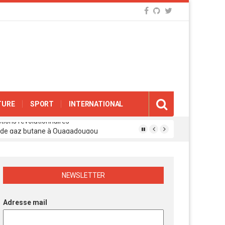
TURE
SPORT
INTERNATIONAL
eux de gaz butane à Ouagadougou
gue des experts agréés de l’APEN
afina
ions révolutionnaires
NEWSLETTER
Adresse mail