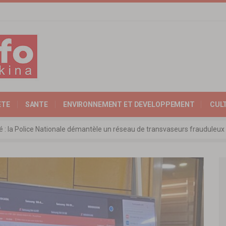
ETE
SANTE
ENVIRONNEMENT ET DEVELOPPEMENT
CUL
 l’Expertise Nationale : Communiqué relatif à l’édition 2025 du catalo
 : l’ambassadeur d’Allemagne échange avec le président de l’institut Far
rkina Faso : la nouvelle loi adoptée à l’unanimité
ra: les ministres chargés du Commerce de l’AES ravivent leurs convict
ité : la Police Nationale démantèle un réseau de transvaseurs fraudul