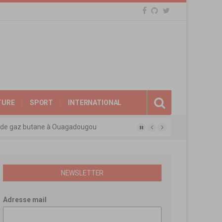
TURE
SPORT
INTERNATIONAL
gue des experts agréés de l’APEN
afina
ions révolutionnaires
eux de gaz butane à Ouagadougou
NEWSLETTER
Adresse mail