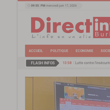
09:55: PM
mercredi juin 17, 2026
ACCUEIL
POLITIQUE
ECONOMIE
SOCI
FLASH INFOS
17:11
Agence de Promotion de
13:16
Coopération culturelle
13:09
Réserve militaire au Bu
13:07
Mémorial Thomas-Sanka
13:58
Lutte contre l’insécur