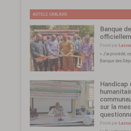
ARTICLE SIMILAIRE
Banque des
officielle
Posté par
Lassa
« J’ai procédé, c
Banque des Dépô
Handicap c
humanitair
communaut
sur la mes
questionn
Posté par
Lassa