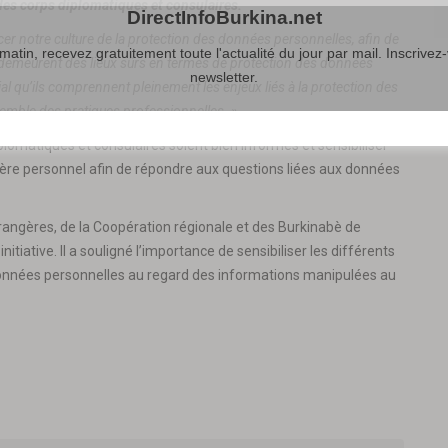
des corps diplomatiques et consulaires.
DirectInfoBurkina.net
 notre culture de la protection des données personnelles, afin de
atin, recevez gratuitement toute l'actualité du jour par mail. Inscrivez-
 demeurent des lieux sûrs en termes de protection des données
newsletter.
cial qu’ils comprennent pleinement les enjeux liés à la protection des
semble des pratiques professionnelles. »
plomatiques et consulaires soient bien informés et sensibiliser
tère personnel afin de répondre aux questions liées aux données
trangères, de la Coopération régionale et des Burkinabè de
initiative. Il a souligné l’importance de sensibiliser les différents
onnées personnelles au regard des informations manipulées au