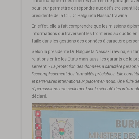
l’Informatique et des Libertés (CIL) est de partager av
pour leur permettre de répondre aux défis croissant lié
présidente de la CIL, Dr. Halguièta Nassa/Trawina.
En effet, elle a fait comprendre que les missions dipl
informations qui traversent les frontières au quotidien
faille dans les gestions des données à caractère perso
Selon la présidente Dr. Halguièta Nassa/Trawina, en ta
relations entre les Etats mais aussi les garants de la pr
servent.
«
La protection des données à caractère personn
l’accomplissement des formalités préalables. Elle constitue
et partenaires internationaux placent en nous. Une fuite
répercussions non seulement sur la sécurité des informatio
déclaré
.