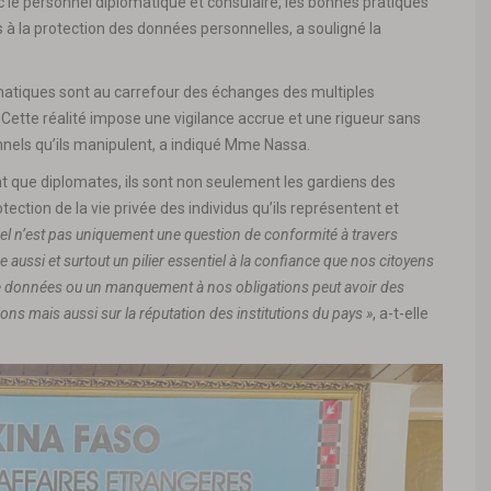
ec le personnel diplomatique et consulaire, les bonnes pratiques
s à la protection des données personnelles, a souligné la
omatiques sont au carrefour des échanges des multiples
. Cette réalité impose une vigilance accrue et une rigueur sans
nnels qu’ils manipulent, a indiqué Mme Nassa.
nt que diplomates, ils sont non seulement les gardiens des
otection de la vie privée des individus qu’ils représentent et
el n’est pas uniquement une question de conformité à travers
 aussi et surtout un pilier essentiel à la confiance que nos citoyens
 de données ou un manquement à nos obligations peut avoir des
ns mais aussi sur la réputation des institutions du pays »
, a-t-elle