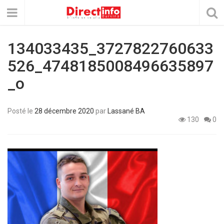
134033435_3727822760633
526_4748185008496635897
_o
Posté le
28 décembre 2020
par
Lassané BA
130
0