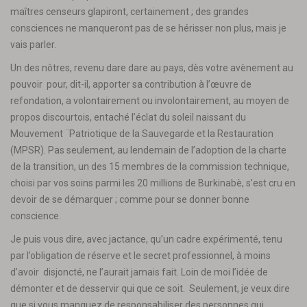
maîtres censeurs glapiront, certainement ; des grandes
consciences ne manqueront pas de se hérisser non plus, mais je
vais parler.
Un des nôtres, revenu dare dare au pays, dès votre avènement au
pouvoir pour, dit-il, apporter sa contribution à l’œuvre de
refondation, a volontairement ou involontairement, au moyen de
propos discourtois, entaché l’éclat du soleil naissant du
Mouvement ¨Patriotique de la Sauvegarde et la Restauration
(MPSR). Pas seulement, au lendemain de l’adoption de la charte
de la transition, un des 15 membres de la commission technique,
choisi par vos soins parmi les 20 millions de Burkinabè, s’est cru en
devoir de se démarquer ; comme pour se donner bonne
conscience.
Je puis vous dire, avec jactance, qu’un cadre expérimenté, tenu
par l’obligation de réserve et le secret professionnel, à moins
d’avoir disjoncté, ne l’aurait jamais fait. Loin de moi l’idée de
démonter et de desservir qui que ce soit. Seulement, je veux dire
que si vous manquez de responsabiliser des personnes qui