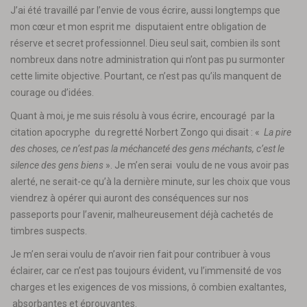
J’ai été travaillé par l’envie de vous écrire, aussi longtemps que
mon cœur et mon esprit me disputaient entre obligation de
réserve et secret professionnel. Dieu seul sait, combien ils sont
nombreux dans notre administration qui n’ont pas pu surmonter
cette limite objective. Pourtant, ce n’est pas qu’ils manquent de
courage ou d’idées.
Quant à moi, je me suis résolu à vous écrire, encouragé par la
citation apocryphe du regretté Norbert Zongo qui disait : «
La pire
des choses, ce n’est pas la méchanceté des gens méchants, c’est le
silence des gens biens
». Je m’en serai voulu de ne vous avoir pas
alerté, ne serait-ce qu’à la dernière minute, sur les choix que vous
viendrez à opérer qui auront des conséquences sur nos
passeports pour l’avenir, malheureusement déjà cachetés de
timbres suspects.
Je m’en serai voulu de n’avoir rien fait pour contribuer à vous
éclairer, car ce n’est pas toujours évident, vu l’immensité de vos
charges et les exigences de vos missions, ô combien exaltantes,
absorbantes et éprouvantes.