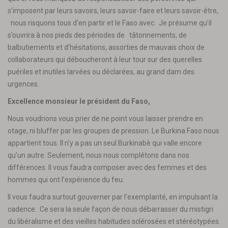
s’imposent par leurs savoirs, leurs savoir-faire et leurs savoir-être,
nous risquons tous d’en partir et le Faso avec. Je présume qu’il
s’ouvrira à nos pieds des périodes de tâtonnements, de
balbutiements et d’hésitations, assorties de mauvais choix de
collaborateurs qui déboucheront à leur tour sur des querelles
puériles et inutiles larvées ou déclarées, au grand dam des
urgences.
Excellence monsieur le président du Faso,
Nous voudrions vous prier de ne point vous laisser prendre en
otage, ni bluffer par les groupes de pression. Le Burkina Faso nous
appartient tous. Il n’y a pas un seul Burkinabè qui valle encore
qu’un autre. Seulement, nous nous complétons dans nos
différences. Il vous faudra composer avec des femmes et des
hommes qui ont l’expérience du feu.
Il vous faudra surtout gouverner par l’exemplarité, en impulsant la
cadence. Ce sera la seule façon de nous débarrasser du mistigri
du libéralisme et des vieilles habitudes sclérosées et stéréotypées.