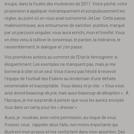
troupe, dans la foulée des mutineries de 2011. Votre péché, votre
propension à appliquer mécaniquement et scrupuleusement les
règles, au point où on vous avait surnommé
Jet Lee
. Cette passe
malencontreuse, aux entournures de sanction punitive, marqué
par un parcours singulier, vous aura enrichi, muri et bonifié. Vous
en êtes venu à cultiver le consensus, le pardon, la tolérance, le
rassemblement, le dialogue et j’en passe.
Vos premières actions au sommet de l’Etat le témoignent si
éloquemment. Les exemples ne manquent pas, mais je me
bornerai à citer ici un seul. Vous n’avez pas hésité à recevoir
l’équipe de football des Etalons au lendemain d’une défaite
innommable et inacceptable. Vous disiez et je cite : «
Vous nous
avez donné beaucoup de joie, mais aussi beaucoup de déception
». A
l’époque, je me surprends à penser que vous les auriez envoyés
tous dans un camp pour les «
dresser
».
Aussi, je voudrais, avec votre permission, au risque de vous
froisser, vous rappeler deux faits, non moins importants qui
illustrent mon propos et me confortent dans mon assertion. Des