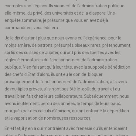
exemples sont légions. Ils viennent de l’administration publique
elle-même, du privé, des universités et de la diaspora. Une
enquête sommaire, je présume que vous en avez déjà
commanditée, vous édifiera.
Je le dis d’autant plus que nous avons eu l’expérience, pour le
moins amère, de patrons, présumés oiseaux rares, prétendument
sortis des cuisses de Jupiter, qui ont pris des libertés avec les
règles élémentaires du fonctionnement de l’administration
publique. N’en faisant qu’à leur tête, avec la supposée bénédiction
des chefs d’Etat d’alors, ils ont eu le don de bloquer
prosaïquement le fonctionnement de l’administration, à travers
de multiples grèves, s’ils n’ont pas ôté le goût du travail et du
travail bien fait chez leurs collaborateurs. Subséquemment, nous
avons inutilement, perdu des années, le temps de leurs baux,
marqués par des calculs d’épiciers, qui ont entrainé la déperdition
et la vaporisation de nombreuses ressources.
En effet, il y en a qui montraient avec frénésie qu’ils entendaient
utiliser l’administration comme un ascenseur vivant pour se faire